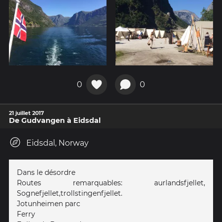
0
0
21 juillet 2017
De Gudvangen à Eidsdal
Eidsdal, Norway
Dans le désordre
Routes remarquables: aurlandsfjellet,
Sognefjellet,trollstingenfjellet.
Jotunheimen parc
Ferry