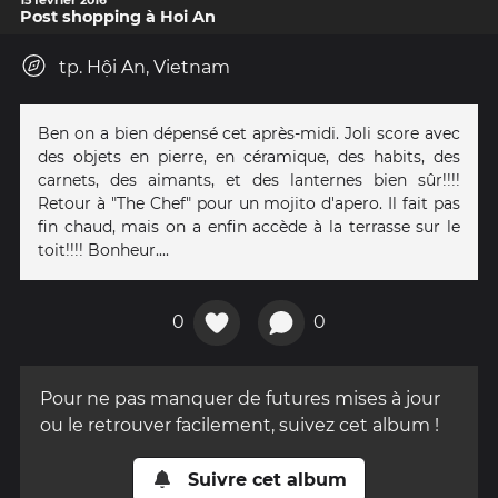
Post shopping à Hoi An
tp. Hội An, Vietnam
Ben on a bien dépensé cet après-midi. Joli score avec
des objets en pierre, en céramique, des habits, des
carnets, des aimants, et des lanternes bien sûr!!!!
Retour à "The Chef" pour un mojito d'apero. Il fait pas
fin chaud, mais on a enfin accède à la terrasse sur le
toit!!!! Bonheur....
0
0
Pour ne pas manquer de futures mises à jour
ou le retrouver facilement, suivez cet album !
Suivre cet album