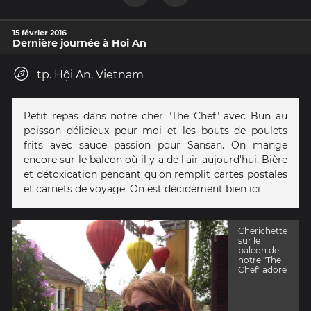
15 février 2016
Dernière journée à Hoi An
tp. Hội An, Vietnam
Petit repas dans notre cher "The Chef" avec Bun au
poisson délicieux pour moi et les bouts de poulets
frits avec sauce passion pour Sansan. On mange
encore sur le balcon où il y a de l'air aujourd'hui. Bière
et détoxication pendant qu'on remplit cartes postales
et carnets de voyage. On est décidément bien ici
Chérichette
sur le
balcon de
notre "The
Chef" adoré