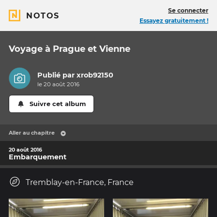
Se connecter
NOTOS
Essayez gratuitement !
Voyage à Prague et Vienne
Publié par
xrob92150
le 20 août 2016
Suivre cet album
Aller au chapitre
20 août 2016
Embarquement
Tremblay-en-France, France