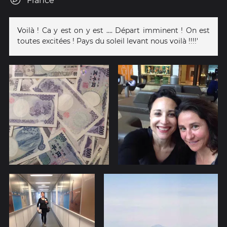
France
Voilà ! Ca y est on y est .... Départ imminent ! On est
toutes excitées ! Pays du soleil levant nous voilà !!!!'