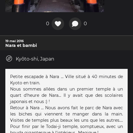
0
0
19 mai 2016
Nara et bambi
Kyōto-shi, Japan
Petite escapade à Nara ... Ville situé à 40 minutes de
Kyoto en train.
Nous sommes allées dans un premier temple à un
quart d'heure de Nara... Il y avait que des scolaires
japonais et nous :) !
Retour à Nara ... Nous avons fait le parc de Nara avec
les biches qui viennent te manger dans la main.
Visites de temples plus beaux les uns que les autres....
Pour finir par le Todai-ji temple, somptueux, avec un
bouda gigantesque à l'intérieur.. Magique !