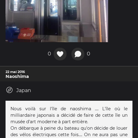
0
0
22 mai 2016
Naoshima
Japan
Nous voilà sur l'île de naoshima .... L'île où le
milliardaire japonais a décidé de faire de cette île un
musée d'art moderne à part entière.
On débarque à peine du bateau qu'on décide de louer
des vélos électriques cette fois.... On ne aura pas une