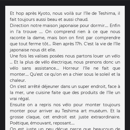
Et hop après Kyoto, nous voilà sur l'île de Teshima, il
fait toujours aussi beau et aussi chaud.
Direction notre maison japonaise pour dormir.... Enfin
in l'a trouve .... On comprend rien à ce que nous
raconte la dame, mais bon on finit par comprendre
que tout ferme tôt... Rien après 17h. C'est la vie de l'île
japonaise nous dit elle.
Une fois les valises posées nous partons louer un vélo
... Et la plus de vélo électrique, nous prenons donc un
vélo sans assistance.... Horreur l'île ne fait que
monter.... Qu'est ce qu'on en a chier sous le soleil et la
chaleur.
On s'est arrêté déjeuner dans un super endroit, face à
la mer, une cuisine faite que des produits de l'île un
vrai régal.
Ensuite on a repris nos vélo pour monter toujours
monter pour arriver au Teshima art muséum. Et la
grosse claque, cet endroit est juste extraordinaire.
Poétique, émouvant, reposant....
On est juste un peu déçue parce que beaucoup de