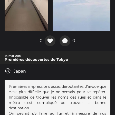
0
0
14 mai 2016
Premières découvertes de Tokyo
Japan
Premières impressions assez déroutantes. J'avoue que
c'est plus difficile que je ne pensais pour se repérer.
Impossible de trouver les noms des rues et dans le
métro c'est compliqué de trouver la bonne
destination.
On devrait s'y faire au fur et à mesure de nos