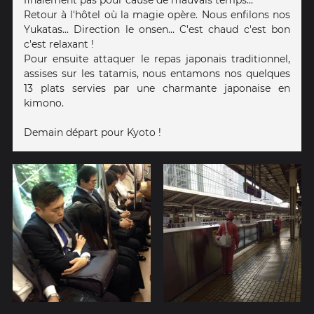
Retour à l'hôtel où la magie opère. Nous enfilons nos
Yukatas... Direction le onsen... C'est chaud c'est bon
c'est relaxant !
Pour ensuite attaquer le repas japonais traditionnel,
assises sur les tatamis, nous entamons nos quelques
13 plats servies par une charmante japonaise en
kimono.
Demain départ pour Kyoto !