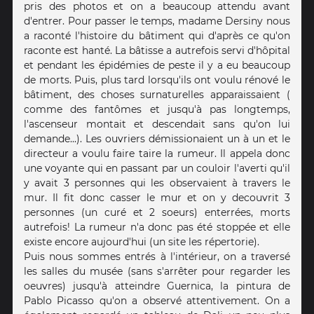
pris des photos et on a beaucoup attendu avant
d'entrer. Pour passer le temps, madame Dersiny nous
a raconté l'histoire du bâtiment qui d'après ce qu'on
raconte est hanté. La bâtisse a autrefois servi d'hôpital
et pendant les épidémies de peste il y a eu beaucoup
de morts. Puis, plus tard lorsqu'ils ont voulu rénové le
bâtiment, des choses surnaturelles apparaissaient (
comme des fantômes et jusqu'à pas longtemps,
l'ascenseur montait et descendait sans qu'on lui
demande...). Les ouvriers démissionaient un à un et le
directeur a voulu faire taire la rumeur. Il appela donc
une voyante qui en passant par un couloir l'averti qu'il
y avait 3 personnes qui les observaient à travers le
mur. Il fit donc casser le mur et on y decouvrit 3
personnes (un curé et 2 soeurs) enterrées, morts
autrefois! La rumeur n'a donc pas été stoppée et elle
existe encore aujourd'hui (un site les répertorie).
Puis nous sommes entrés à l'intérieur, on a traversé
les salles du musée (sans s'arrêter pour regarder les
oeuvres) jusqu'à atteindre Guernica, la pintura de
Pablo Picasso qu'on a observé attentivement. On a