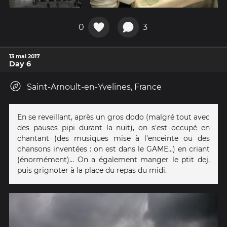
0
3
13 mai 2017
Day 6
Saint-Arnoult-en-Yvelines, France
En se reveillant, après un gros dodo (malgré tout avec
des pauses pipi durant la nuit), on s'est occupé en
chantant (des musiques mise à l'enceinte ou des
chansons inventées : on est dans le GAME...) en criant
(énormément)... On a également manger le ptit dej,
puis grignoter à la place du repas du midi.