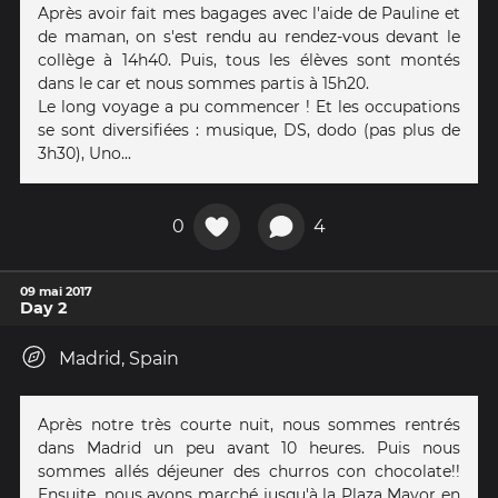
Après avoir fait mes bagages avec l'aide de Pauline et
de maman, on s'est rendu au rendez-vous devant le
collège à 14h40. Puis, tous les élèves sont montés
dans le car et nous sommes partis à 15h20.
Le long voyage a pu commencer ! Et les occupations
se sont diversifiées : musique, DS, dodo (pas plus de
3h30), Uno...
0
4
09 mai 2017
Day 2
Madrid, Spain
Après notre très courte nuit, nous sommes rentrés
dans Madrid un peu avant 10 heures. Puis nous
sommes allés déjeuner des churros con chocolate!!
Ensuite, nous avons marché jusqu'à la Plaza Mayor en