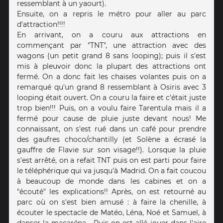
ressemblant à un yaourt).
Ensuite, on a repris le métro pour aller au parc
d'attraction!!!!
En arrivant, on a couru aux attractions en
commençant par "TNT", une attraction avec des
wagons (un petit grand 8 sans looping); puis il s'est
mis à pleuvoir donc la plupart des attractions ont
fermé. On a donc fait les chaises volantes puis on a
remarqué qu'un grand 8 ressemblant à Osiris avec 3
looping était ouvert. On a couru la faire et c'était juste
trop bien!!! Puis, on a voulu faire Tarentula mais il a
fermé pour cause de pluie juste devant nous! Me
connaissant, on s'est rué dans un café pour prendre
des gaufres choco/chantilly (et Solène a écrasé la
gauffre de Flavie sur son visage!!). Lorsque la pluie
s'est arrêté, on a refait TNT puis on est parti pour faire
le téléphérique qui va jusqu'à Madrid. On a fait coucou
à beaucoup de monde dans les cabines et on a
"écouté" les explications!! Après, on est retourné au
parc où on s'est bien amusé : à faire la chenille, à
écouter le spectacle de Matéo, Léna, Noé et Samuel, à
danser la macaréna... Puis on est allé jouer dans l'aire