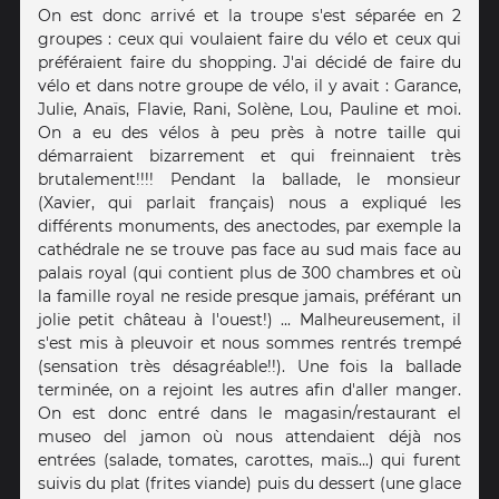
On est donc arrivé et la troupe s'est séparée en 2
groupes : ceux qui voulaient faire du vélo et ceux qui
préféraient faire du shopping. J'ai décidé de faire du
vélo et dans notre groupe de vélo, il y avait : Garance,
Julie, Anaïs, Flavie, Rani, Solène, Lou, Pauline et moi.
On a eu des vélos à peu près à notre taille qui
démarraient bizarrement et qui freinnaient très
brutalement!!!! Pendant la ballade, le monsieur
(Xavier, qui parlait français) nous a expliqué les
différents monuments, des anectodes, par exemple la
cathédrale ne se trouve pas face au sud mais face au
palais royal (qui contient plus de 300 chambres et où
la famille royal ne reside presque jamais, préférant un
jolie petit château à l'ouest!) ... Malheureusement, il
s'est mis à pleuvoir et nous sommes rentrés trempé
(sensation très désagréable!!). Une fois la ballade
terminée, on a rejoint les autres afin d'aller manger.
On est donc entré dans le magasin/restaurant el
museo del jamon où nous attendaient déjà nos
entrées (salade, tomates, carottes, maïs...) qui furent
suivis du plat (frites viande) puis du dessert (une glace