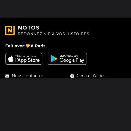
NOTOS
REDONNEZ VIE À VOS HISTOIRES
Fait avec
à Paris
Nous contacter
Centre d'aide
À Propos
Blog
Feuille de route
Tarifs
Mastodon
Carte cadeau Notos
Facebook
Confidentialité
Instagram
Mentions légales