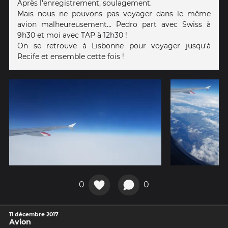
Après l'enregistrement, soulagement.
Mais nous ne pouvons pas voyager dans le même
avion malheureusement... Pedro part avec Swiss à
9h30 et moi avec TAP à 12h30 !
On se retrouve à Lisbonne pour voyager jusqu'à
Recife et ensemble cette fois !
0
0
11 décembre 2017
Avion