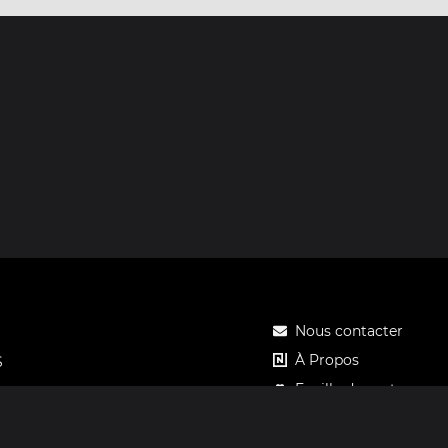
Nous contacter
À Propos
S
Feuille de route
Tarifs
Carte cadeau Notos