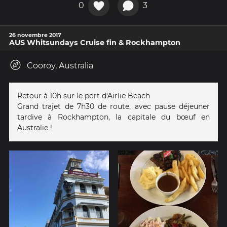
0
3
26 novembre 2017
AUS Whitsundays Cruise fin & Rockhampton
Cooroy, Australia
Retour à 10h sur le port d'Airlie Beach
Grand trajet de 7h30 de route, avec pause déjeuner
tardive à Rockhampton, la capitale du bœuf en
Australie !