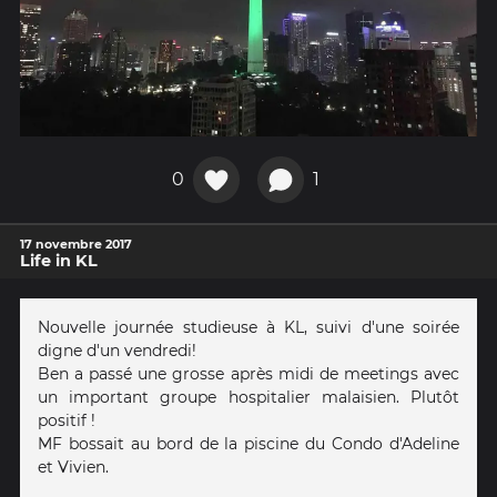
0
1
17 novembre 2017
Life in KL
Nouvelle journée studieuse à KL, suivi d'une soirée
digne d'un vendredi!
Ben a passé une grosse après midi de meetings avec
un important groupe hospitalier malaisien. Plutôt
positif !
MF bossait au bord de la piscine du Condo d'Adeline
et Vivien.