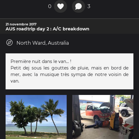
0
3
21 novembre 2017
AUS roadtrip day 2 : A/C breakdown
North Ward, Australia
Première nuit dans le van... !
Petit dej sous les gouttes de pluie, mais en bord de
mer, avec la musique très sympa de notre voisin de
van.