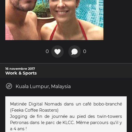
0
0
16 novembre 2017
Work & Sports
Kuala Lumpur, Malaysia
Matinée Digital Nomads dans un café bobo-branché
(Feeka Coffee Roasters)
Jogging de fin de journée au pied des twin-towers
Petronas dans le parc de KLCC. Même parcours qu'il y
a 4 ans !