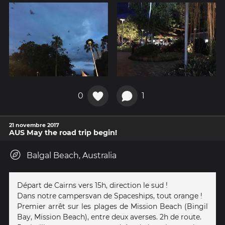
0
1
21 novembre 2017
AUS May the road trip begin!
Balgal Beach, Australia
Départ de Cairns vers 15h, direction le sud !
Dans notre campersvan de Spaceships, tout orange !
Premier arrêt sur les plages de Mission Beach (Bingil
Bay, Mission Beach), entre deux averses. 2h de route.