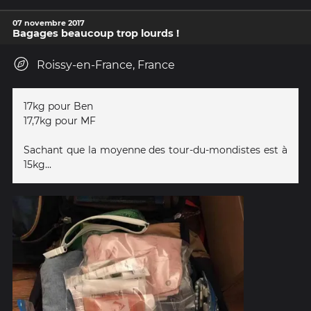
07 novembre 2017
Bagages beaucoup trop lourds !
Roissy-en-France, France
17kg pour Ben
17,7kg pour MF
Sachant que la moyenne des tour-du-mondistes est à
15kg...