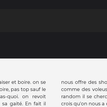
iser et boire. on se
nous offre des shoo
oire, pas top sauf le
comme des voleuses. Je suis. a
pas-quoi. on revoit
random il se cherch
crois qu'on nous a 