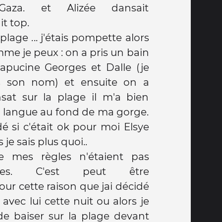
aza. et Alizée dansait
it top.
 plage ... j'étais pompette alors
mme je peux : on a pris un bain
capucine Georges et Dalle (je
us son nom) et ensuite on a
nsat sur la plage il m'a bien
a langue au fond de ma gorge.
 si c'était ok pour moi Elsye
 je sais plus quoi..
e mes règles n'étaient pas
nies. C'est peut être
r cette raison que jai décidé
vec lui cette nuit ou alors je
de baiser sur la plage devant