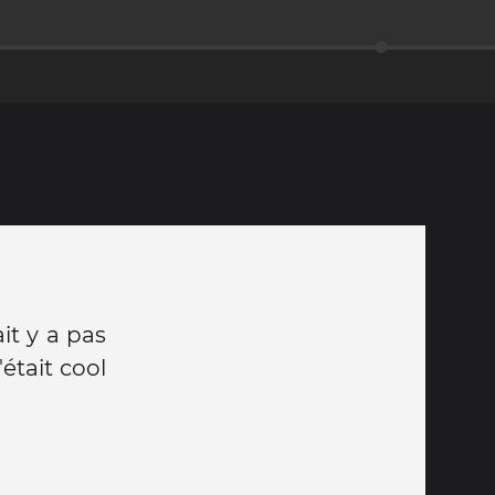
it y a pas
était cool