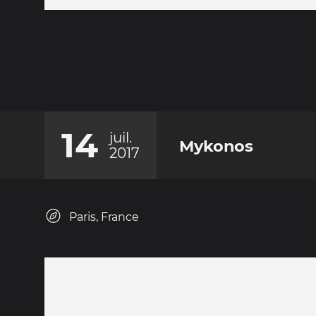
14
juil.
Mykonos
2017
Paris, France