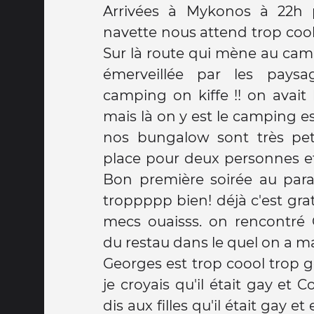
Arrivées à Mykonos à 22h p
navette nous attend trop cool
Sur là route qui mène au cam
émerveillée par les paysa
camping on kiffe !! on avait
mais là on y est le camping e
nos bungalow sont très peti
place pour deux personnes et
Bon première soirée au parad
troppppp bien! déjà c'est gratu
mecs ouaisss. on rencontré Georges le serveur
du restau dans le quel on a m
Georges est trop coool trop g
je croyais qu'il était gay et 
dis aux filles qu'il était gay et