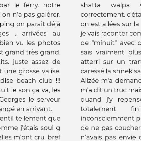
ar le ferry. notre
shatta walpa G
 on n'a pas galérer.
correctement. c'éta
ping on paraît déjà
on est allées sur la
ges . arrivées au
je vais raconter co
 bien vu les photos
de "minuit" avec 
st grand très grand.
sais vraiment pl
ts. juste assez de
atterri sur un tra
 une grosse valise.
caressé la shnek s
ise beach club !!!
Alizée m'a demandé
it le son ça va, les
m'a dit un truc mais
quand j'y repens
angé en arrivant.
totalement fi
entil tellement que
inconsciemment pou
Comme j'étais soul g
de ne pas coucher a
 elles m'ont cru. bref
n'avais pas envie 