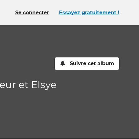
Se connecter
Essayez gratuitement !
Suivre cet album
eur et Elsye