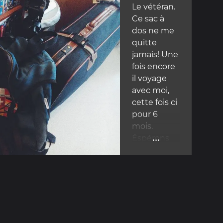
Le vétéran.
Ce sac à
dos ne me
quitte
jamais! Une
fois encore
il voyage
avec moi,
cette fois ci
pour 6
mois.
...
Éspérons
qu'il
revienne
indemne
des andes
et de
l'amazonie!