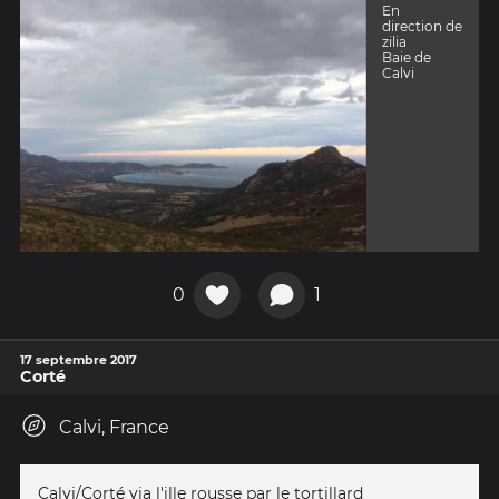
En
direction de
zilia
Baie de
Calvi
0
1
17 septembre 2017
Corté
Calvi, France
Calvi/Corté via l'ille rousse par le tortillard