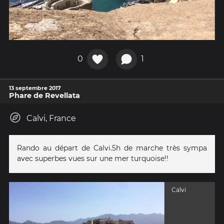
0
1
13 septembre 2017
Phare de Revellata
Calvi, France
Rando au départ de Calvi.5h de marche très sympa
avec superbes vues sur une mer turquoise!!
Calvi