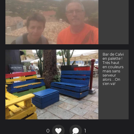
Bar de Calvi
en palette !
Très haut
en couleurs
mais sans
serveur
alors ...On
s'en va!
0
1