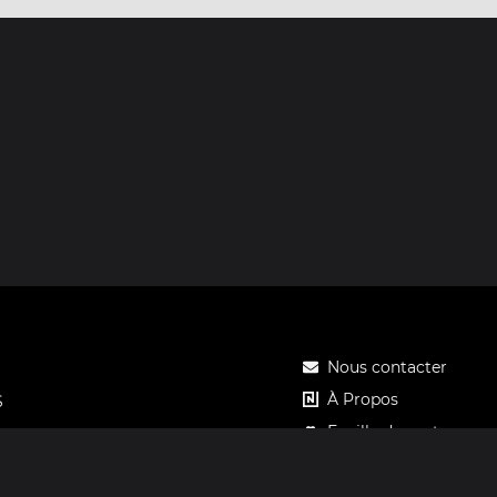
Nous contacter
À Propos
S
Feuille de route
Tarifs
Carte cadeau Notos