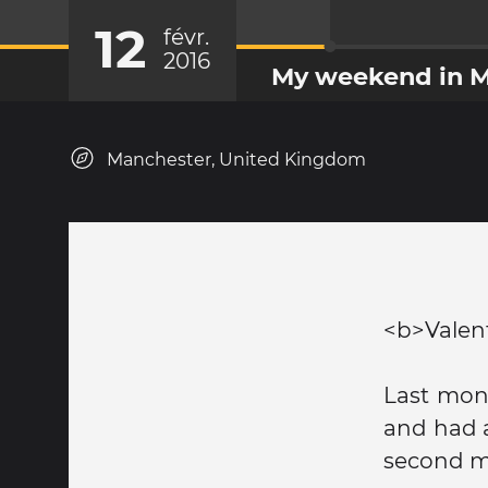
12
févr.
2016
My weekend in 
Manchester, United Kingdom
<b>Valent
Last mon
and had a
second mo