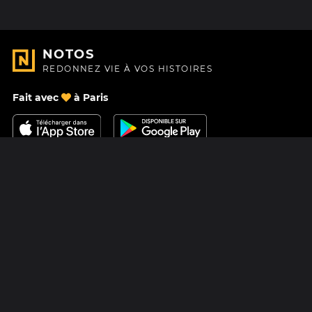
NOTOS
REDONNEZ VIE À VOS HISTOIRES
Fait avec
à Paris
Nous contacter
Centre d'aide
À Propos
Blog
Feuille de route
Tarifs
Mastodon
Carte cadeau Notos
Facebook
Confidentialité
Instagram
Mentions légales
CGV