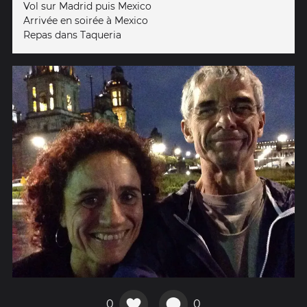
Vol sur Madrid puis Mexico
Arrivée en soirée à Mexico
Repas dans Taqueria
0
0