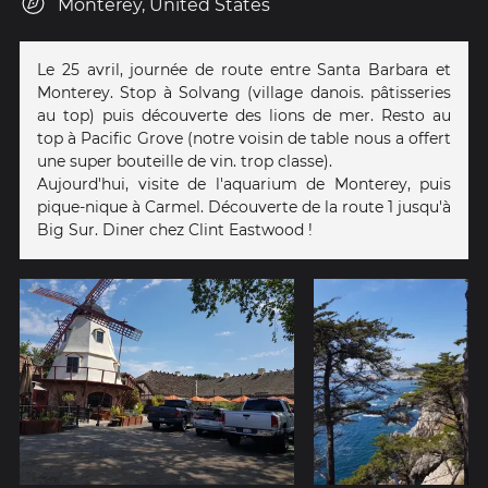
Monterey, United States
Le 25 avril, journée de route entre Santa Barbara et
Monterey. Stop à Solvang (village danois. pâtisseries
au top) puis découverte des lions de mer. Resto au
top à Pacific Grove (notre voisin de table nous a offert
une super bouteille de vin. trop classe).
Aujourd'hui, visite de l'aquarium de Monterey, puis
pique-nique à Carmel. Découverte de la route 1 jusqu'à
Big Sur. Diner chez Clint Eastwood !