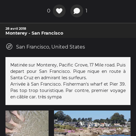
0
1
28 avril 2018
Monterey - San Francisco
San Francisco, United States
Matinée sur Monterey, Pacific Grove, 17 Mile road. Puis
depart pour San Francisco. Pique nique en route à
Santa Cruz en admirant les surfeurs.
Arrivée à San Francisco. Fisherman's wharf et Pier 39.
Pas top trop touristique. Par contre, premier voyage
en câble car. très sympa