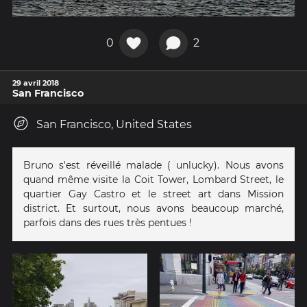
0
2
29 avril 2018
San Francisco
San Francisco, United States
Bruno s'est réveillé malade ( unlucky). Nous avons
quand même visite la Coit Tower, Lombard Street, le
quartier Gay Castro et le street art dans Mission
district. Et surtout, nous avons beaucoup marché,
parfois dans des rues très pentues !