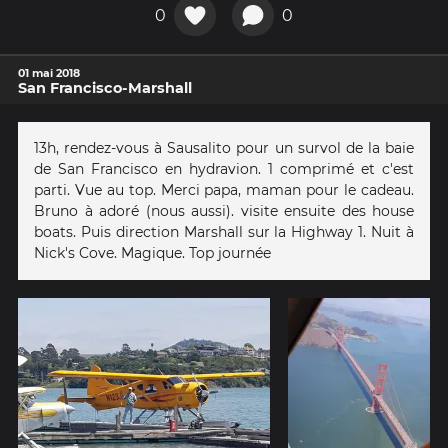
0
0
01 mai 2018
San Francisco-Marshall
13h, rendez-vous à Sausalito pour un survol de la baie
de San Francisco en hydravion. 1 comprimé et c'est
parti. Vue au top. Merci papa, maman pour le cadeau.
Bruno à adoré (nous aussi). visite ensuite des house
boats. Puis direction Marshall sur la Highway 1. Nuit à
Nick's Cove. Magique. Top journée