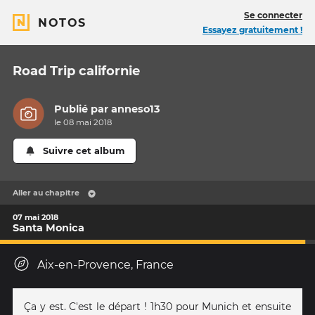
Se connecter
NOTOS
Essayez gratuitement !
Road Trip californie
Publié par
anneso13
le 08 mai 2018
Suivre cet album
Aller au chapitre
07 mai 2018
Santa Monica
Aix-en-Provence, France
Ça y est. C'est le départ ! 1h30 pour Munich et ensuite