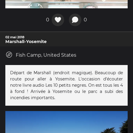
0
0
02 mai 2018
Marshall-Yosemite
Fish Camp, United States
Départ de Marshall (endroit magique). Beaucoup de
route pour aller à Yosemite. L'occasion d'écouter
notre livre audio Les 10 petits negres. On est tous les 4
à fond ! Arrivée à Yosemite ou le parc a subi des
incendies importants.