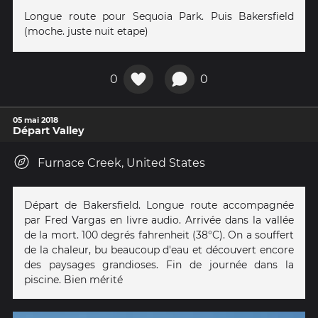
Longue route pour Sequoia Park. Puis Bakersfield
(moche. juste nuit etape)
0
0
05 mai 2018
Départ Valley
Furnace Creek, United States
Départ de Bakersfield. Longue route accompagnée
par Fred Vargas en livre audio. Arrivée dans la vallée
de la mort. 100 degrés fahrenheit (38°C). On a souffert
de la chaleur, bu beaucoup d'eau et découvert encore
des paysages grandioses. Fin de journée dans la
piscine. Bien mérité