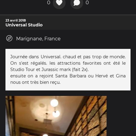
0
0
23 avril 2018
Universal Studio
Marignane, France
Journée dans Universal. chaud et pas trop de monde.
On s'est régalés. les attractions favorites ont été le
Studio Tour et Jurassic mark (fait 2x).
ensuite on a rejoint Santa Barbara ou Hervé et Gina
nous ont très bien reçu.