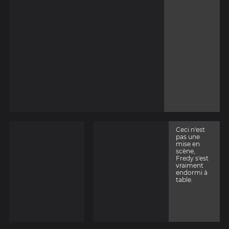
Ceci n'est
pas une
mise en
scène,
Fredy s'est
vraiment
endormi à
table.