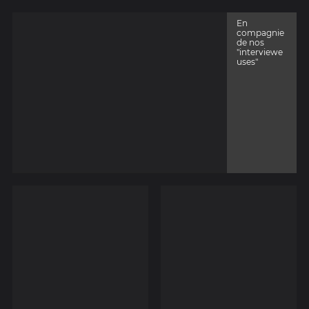
En
compagnie
de nos
"interviewe
uses"