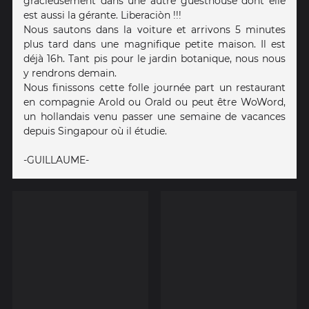
gracieusement dans une autre guesthouse dont elle
est aussi la gérante. Liberaciòn !!!
Nous sautons dans la voiture et arrivons 5 minutes
plus tard dans une magnifique petite maison. Il est
déjà 16h. Tant pis pour le jardin botanique, nous nous
y rendrons demain.
Nous finissons cette folle journée part un restaurant
en compagnie Arold ou Orald ou peut être WoWord,
un hollandais venu passer une semaine de vacances
depuis Singapour où il étudie.
-GUILLAUME-