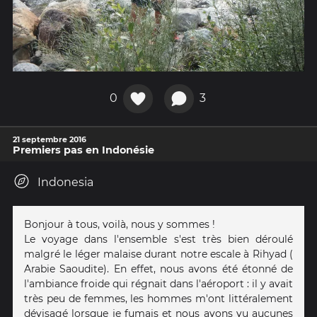
0
3
21 septembre 2016
Premiers pas en Indonésie
Indonesia
Bonjour à tous, voilà, nous y sommes !
Le voyage dans l'ensemble s'est très bien déroulé
malgré le léger malaise durant notre escale à Rihyad (
Arabie Saoudite). En effet, nous avons été étonné de
l'ambiance froide qui régnait dans l'aéroport : il y avait
très peu de femmes, les hommes m'ont littéralement
dévisagé lorsque je fumais et nous avons vu aucunes