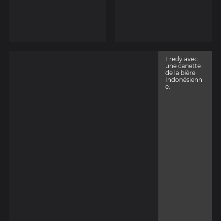
Fredy avec
une canette
de la bière
Indonésienn
e.