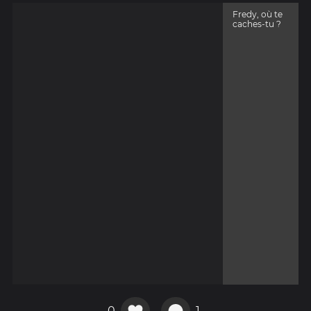
Fredy, où te
caches-tu ?
0
1