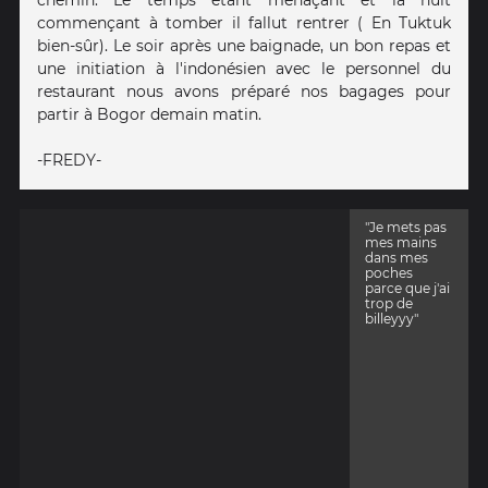
chemin. Le temps étant menaçant et la nuit
commençant à tomber il fallut rentrer ( En Tuktuk
bien-sûr). Le soir après une baignade, un bon repas et
une initiation à l'indonésien avec le personnel du
restaurant nous avons préparé nos bagages pour
partir à Bogor demain matin.
-FREDY-
"Je mets pas
mes mains
dans mes
poches
parce que j'ai
trop de
billeyyy"