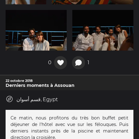
0
1
22 octobre 2018
Derniers moments à Assouan
قسم أسوان, Egypt
Ce matin, nous profitons du très bon buffet petit
déjeuner de l'hôtel avec vue sur les félouques. Puis
derniers instants près de la piscine et maintenant
direction la croisière.