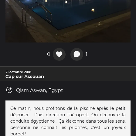
0
1
21 octobre 2018
Cap sur Assouan
Qism Aswan, Egypt
Ce matin, nous profitons de la piscine après le petit
déjeuner. Puis direction l'aéroport. On découvre la
conduite égyptienne... Ça klaxonne dans tous les sens,
personne ne connaît les priorités, c'est un joyeux
bordel !