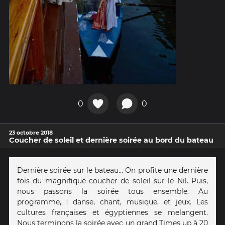
0
0
23 octobre 2018
Coucher de soleil et dernière soirée au bord du bateau
Dernière soirée sur le bateau... On profite une dernière
fois du magnifique coucher de soleil sur le Nil. Puis,
nous passons la soirée tous ensemble. Au
programme, : danse, chant, musique, et jeux. Les
cultures françaises et égyptiennes se melangent.
Nous terminons la soirée avec un grand Times up à 20