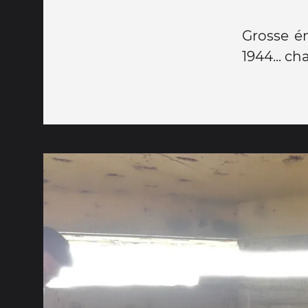
Grosse ém
1944... ch