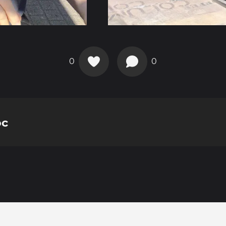
0
0
oc