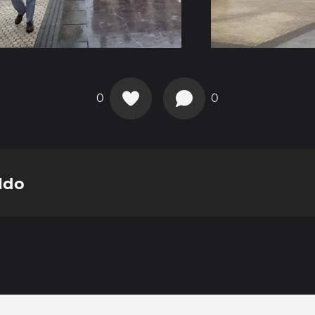
0
0
ldo