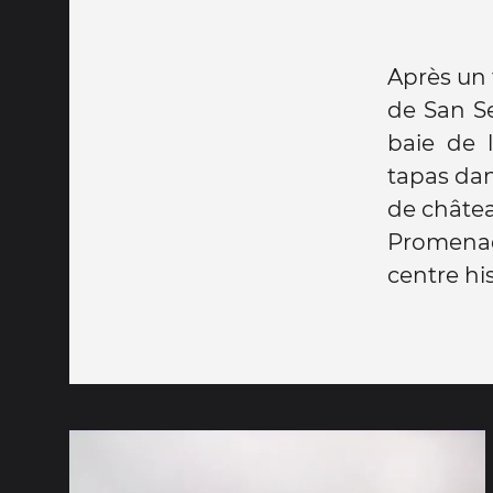
Après un 
de San Se
baie de 
tapas dans
de châtea
Promenad
centre hi