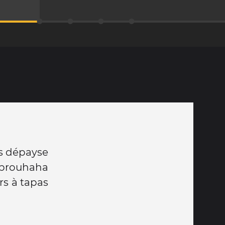
us dépayse
 brouhaha
rs à tapas