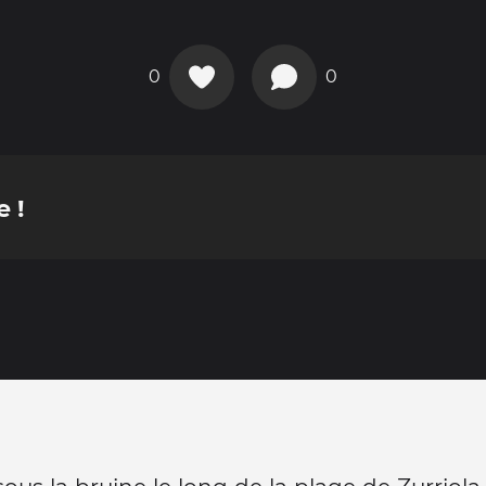
0
0
 !