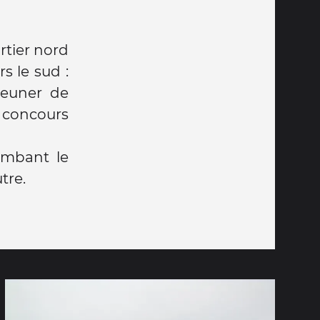
rtier nord
s le sud :
jeuner de
 : concours
ombant le
tre.