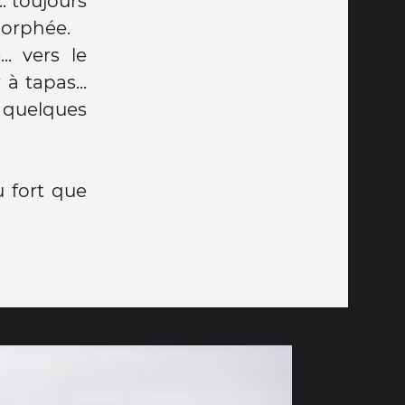
. toujours
Morphée.
.. vers le
à tapas...
t quelques
 fort que