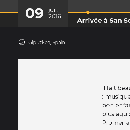
09
juil.
2016
Arrivée à San S
Gipuzkoa, Spain
Il fait b
: musiqu
bon enfan
plus agui
Promenade