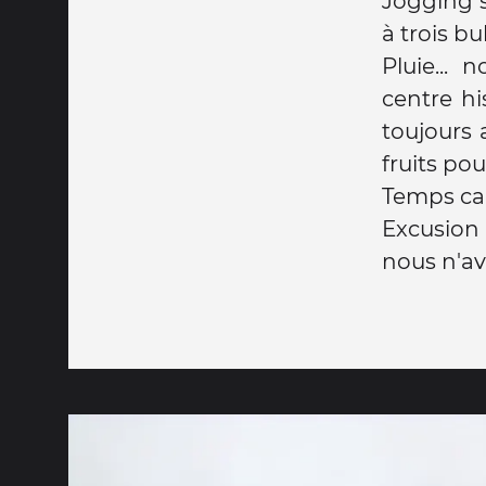
Jogging s
à trois b
Pluie... 
centre hi
toujours 
fruits pour 
Temps cal
Excusion 
nous n'av