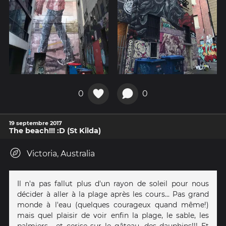
0
0
19 septembre 2017
The beach!!! :D (St Kilda)
Victoria, Australia
Il n'a pas fallut plus d'un rayon de soleil pour nous
décider à aller à la plage après les cours... Pas grand
monde à l'eau (quelques courageux quand même!)
mais quel plaisir de voir enfin la plage, le sable, les
palmiers... et cerise sur le gâteau, des dauphins!!! Et