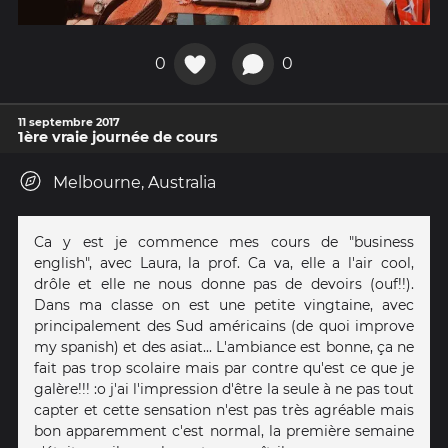
0
0
11 septembre 2017
1ère vraie journée de cours
Melbourne, Australia
Ca y est je commence mes cours de "business
english", avec Laura, la prof. Ca va, elle a l'air cool,
drôle et elle ne nous donne pas de devoirs (ouf!!).
Dans ma classe on est une petite vingtaine, avec
principalement des Sud américains (de quoi improve
my spanish) et des asiat... L'ambiance est bonne, ça ne
fait pas trop scolaire mais par contre qu'est ce que je
galère!!! :o j'ai l'impression d'être la seule à ne pas tout
capter et cette sensation n'est pas très agréable mais
bon apparemment c'est normal, la première semaine