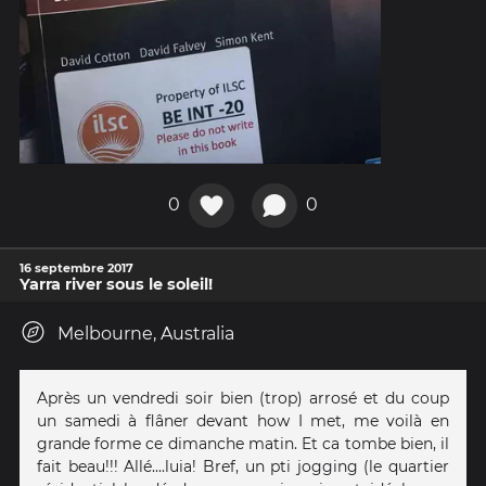
0
0
16 septembre 2017
Yarra river sous le soleil!
Melbourne, Australia
Après un vendredi soir bien (trop) arrosé et du coup
un samedi à flâner devant how I met, me voilà en
grande forme ce dimanche matin. Et ca tombe bien, il
fait beau!!! Allé....luia! Bref, un pti jogging (le quartier