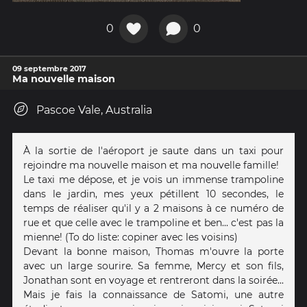
0
0
09 septembre 2017
Ma nouvelle maison
Pascoe Vale, Australia
À la sortie de l'aéroport je saute dans un taxi pour
rejoindre ma nouvelle maison et ma nouvelle famille!
Le taxi me dépose, et je vois un immense trampoline
dans le jardin, mes yeux pétillent 10 secondes, le
temps de réaliser qu'il y a 2 maisons à ce numéro de
rue et que celle avec le trampoline et ben... c'est pas la
mienne! (To do liste: copiner avec les voisins)
Devant la bonne maison, Thomas m'ouvre la porte
avec un large sourire. Sa femme, Mercy et son fils,
Jonathan sont en voyage et rentreront dans la soirée...
Mais je fais la connaissance de Satomi, une autre