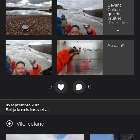
Devant
Gulfoss...
que de
bruit et
d'humidité !
Du
...
concentré
de
Bretagne!
Au bain!!!!
0
0
05 septembre 2017
Seljalandsfoss et...
Vík, Iceland