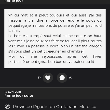
4ème jour
7h du mat et il pleut toujours et oui aussi j'ai des
frissons, à vrai dire à force de réduire le poids du
paquetage je n'ai pas pris de polaire et j'ai un peu froid
la nuit.
Le bois est trempé sauf celui caché sous mon haut
vent mais je ne peux pas faire de feu car il pleut toutes
les 5 min. La posasse je boirai bien un ptit the, garçon
s'il vous plaît un petit déjeuner en chambre!!
Moi qui me rejouisssais après cet hiver
particulièrement gris... bon ben on va traîner au lit
0
6
14 avril 2018
4ème jour suite
Province d'Agadir-Ida-Ou Tanane, Morocco