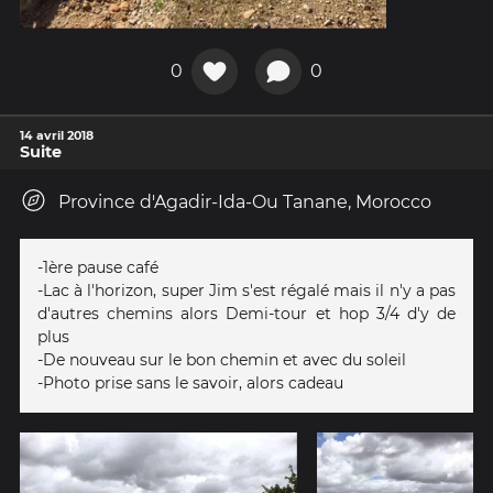
0
0
14 avril 2018
Suite
Province d'Agadir-Ida-Ou Tanane, Morocco
-1ère pause café
-Lac à l'horizon, super Jim s'est régalé mais il n'y a pas
d'autres chemins alors Demi-tour et hop 3/4 d'y de
plus
-De nouveau sur le bon chemin et avec du soleil
-Photo prise sans le savoir, alors cadeau