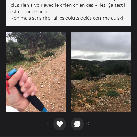
plus rien à voir avec le chien chien des villes. Ça test il
est en mode beldi.
Non mais sans rire j'ai les doigts gelés comme au ski
0
0