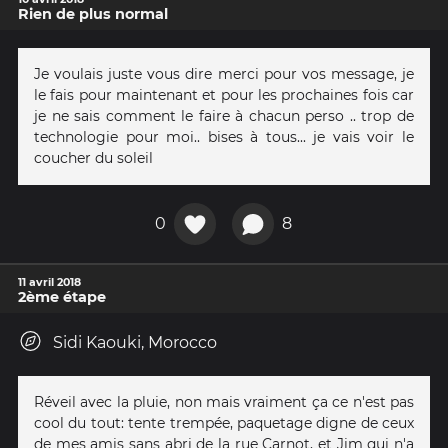
Rien de plus normal
Je voulais juste vous dire merci pour vos message, je
le fais pour maintenant et pour les prochaines fois car
je ne sais comment le faire à chacun perso .. trop de
technologie pour moi.. bises à tous... je vais voir le
coucher du soleil
0
8
11 avril 2018
2ème étape
Sidi Kaouki, Morocco
Réveil avec la pluie, non mais vraiment ça ce n'est pas
cool du tout: tente trempée, paquetage digne de ceux
de mes amis sans abri de la rue Carnot, et Jim qui n'a