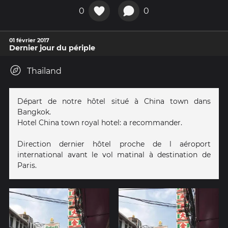
0
0
01 février 2017
Dernier jour du périple
Thailand
Départ de notre hôtel situé à China town dans
Bangkok.
Hotel China town royal hotel: a recommander.
Direction dernier hôtel proche de l aéroport
international avant le vol matinal à destination de
Paris.