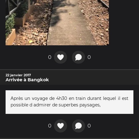
0
0
22 janvier 2017
Arrivée à Bangkok
Après un voyage de 4h30 en train durant lequel il est
possible d admirer de superbes paysages,
0
0