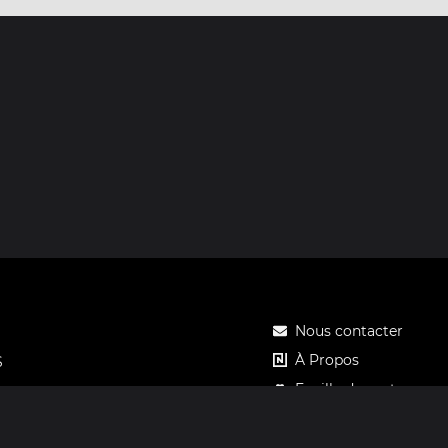
Nous contacter
À Propos
S
Feuille de route
Tarifs
Carte cadeau Notos