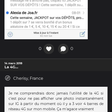
0
0
14 mars 2018
La 4G...
Cherisy, France
Je ne comprendrais donc jamais l'utilité de la 4G si
c'est pour ne pas afficher une photo instantanément
sur IG à partir du moment où il y a 3 voir 4 barres de
réseau 4G sur mon mobile. Ça m'agace vraiment