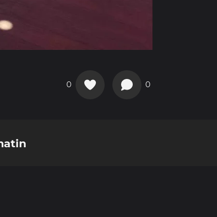
0
0
matin