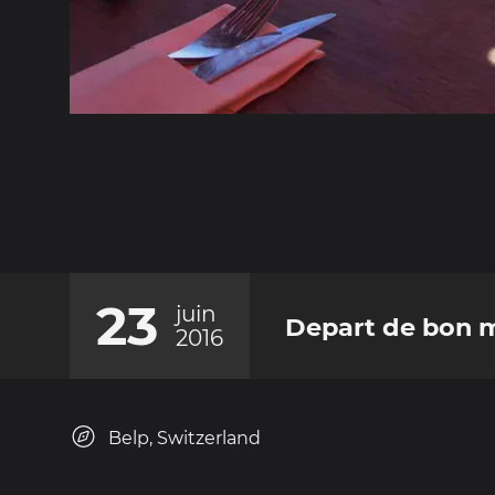
23
juin
Depart de bon 
2016
Belp, Switzerland