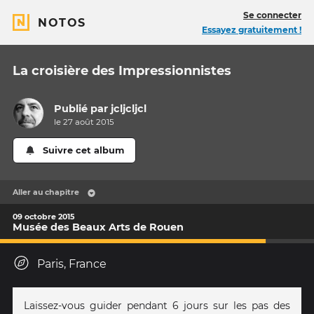
Se connecter
NOTOS
Essayez gratuitement !
La croisière des Impressionnistes
Publié par
jcljcljcl
le 27 août 2015
Suivre cet album
Aller au chapitre
09 octobre 2015
Musée des Beaux Arts de Rouen
Paris, France
Laissez-vous guider pendant 6 jours sur les pas des