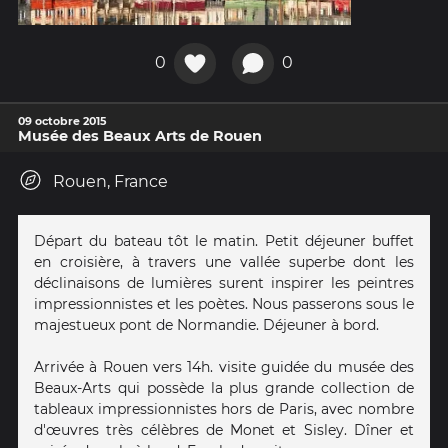
0
0
09 octobre 2015
Musée des Beaux Arts de Rouen
Rouen, France
Départ du bateau tôt le matin. Petit déjeuner buffet
en croisière, à travers une vallée superbe dont les
déclinaisons de lumières surent inspirer les peintres
impressionnistes et les poètes. Nous passerons sous le
majestueux pont de Normandie. Déjeuner à bord.
Arrivée à Rouen vers 14h. visite guidée du musée des
Beaux-Arts qui possède la plus grande collection de
tableaux impressionnistes hors de Paris, avec nombre
d'œuvres très célèbres de Monet et Sisley. Dîner et