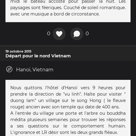
midi le bateau accoste pour passer la nuit. Les
paysages sont féeriques. Couché de soleil romantique.
avec une musique a bord de circonstance.
0
0
19 octobre 2015
Départ pour le nord Vietnam
Hanoi, Vietnam
Nous quittons l'hôtel d'Hanoï vers 9 heures pour
prendre la direction de "vu linh". Halte pour visiter "
duong lam" un village sur le song Hong ( le fleuve
rouge) ancien avec son temple qui date de 400 ans.
A l'entrée du village une porte et l'arbre ou bouddha
médita plusieurs semaines pour trouver les réponses
a ses questions sur le comportement humain.
L'ignorance et LR désir sont les deux grands fléaux.