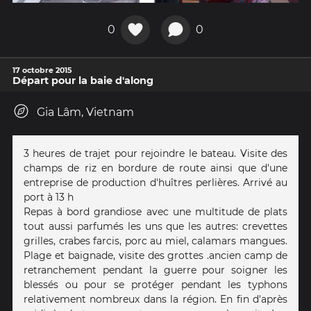
0
0
17 octobre 2015
Départ pour la baie d'along
Gia Lâm, Vietnam
3 heures de trajet pour rejoindre le bateau. Visite des
champs de riz en bordure de route ainsi que d'une
entreprise de production d'huîtres perlières. Arrivé au
port à 13 h
Repas à bord grandiose avec une multitude de plats
tout aussi parfumés les uns que les autres: crevettes
grilles, crabes farcis, porc au miel, calamars mangues.
Plage et baignade, visite des grottes .ancien camp de
retranchement pendant la guerre pour soigner les
blessés ou pour se protéger pendant les typhons
relativement nombreux dans la région. En fin d'après