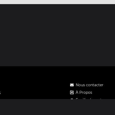
Nous contacter
À Propos
S
Feuille de route
Tarifs
Carte cadeau Notos