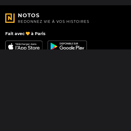
NOTOS
REDONNEZ VIE À VOS HISTOIRES
Fait avec
à Paris
Nous contacter
Centre d'aide
À Propos
Blog
Feuille de route
Tarifs
Mastodon
Carte cadeau Notos
Facebook
Confidentialité
Instagram
Mentions légales
CGV