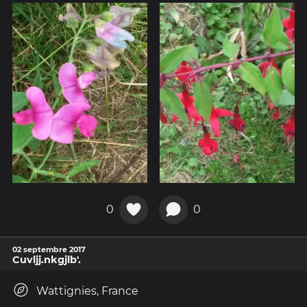
0
0
02 septembre 2017
Cuvljj.nkgjlb'.
Wattignies, France