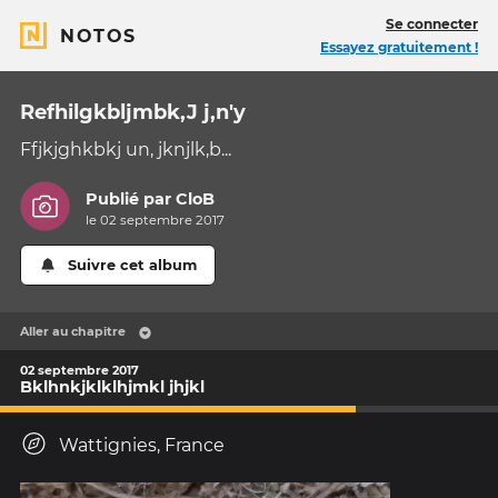
Se connecter
NOTOS
Essayez gratuitement !
Refhilgkbljmbk,J j,n'y
Ffjkjghkbkj un, jknjlk,b...
Publié par
CloB
le 02 septembre 2017
Suivre cet album
Aller au chapitre
02 septembre 2017
Bklhnkjklklhjmkl jhjkl
Wattignies, France