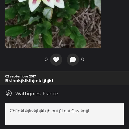
0
0
02 septembre 2017
Bklhnkjklklhjmkl jhjkl
Wattignies, France
Chflgkbkjkvkjhjkh.jh oui j',l oui Guy kgjjl