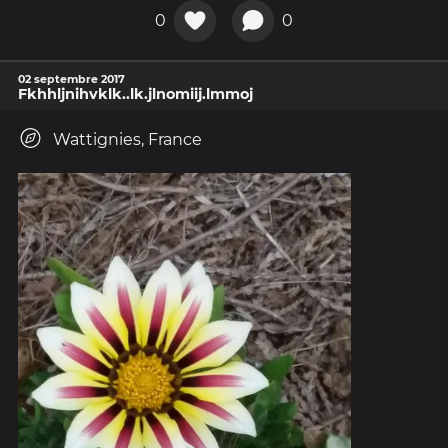
0
0
02 septembre 2017
Fkhhljnihvklk..lk.jlnomiij.lmmoj
Wattignies, France