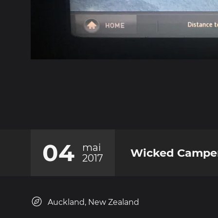
04
mai
Wicked Campers
2017
Auckland, New Zealand