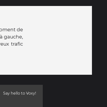
moment de
s à gauche,
eux trafic
Say hello to Voxy!