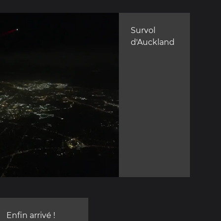
Survol
d'Auckland
Enfin arrivé !