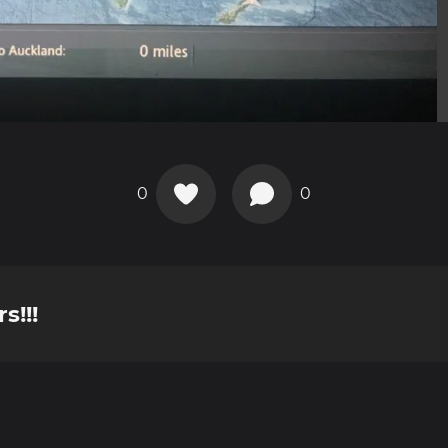
0
0
!!!