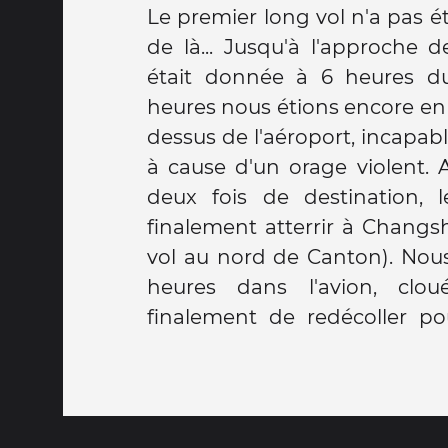
Le premier long vol n'a pas é
pas de douche non plus... L
de là... Jusqu'à l'approche d
était donnée à 6 heures d
heures nous étions encore en 
dessus de l'aéroport, incapabl
à cause d'un orage violent. 
deux fois de destination, l
finalement atterrir à Changs
vol au nord de Canton). Nou
heures dans l'avion, clou
finalement de redécoller po