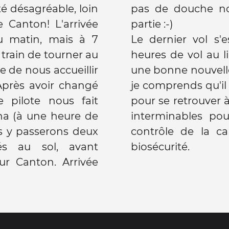
té désagréable, loin
'aventure est bien
e Canton! L'arrivée
partie :-)
u matin, mais à 7
Le dernier vol s'
train de tourner au
heures de vol au l
e de nous accueillir
une bonne nouvelle
Après avoir changé
je comprends qu'il
e pilote nous fait
pour se retrouver à 
ha (à une heure de
interminables pou
s y passerons deux
contrôle de la ca
és au sol, avant
biosécurité.
ur Canton. Arrivée