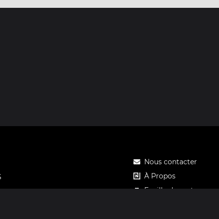
Nous contacter
À Propos
S
Feuille de route
Tarifs
Carte cadeau Notos