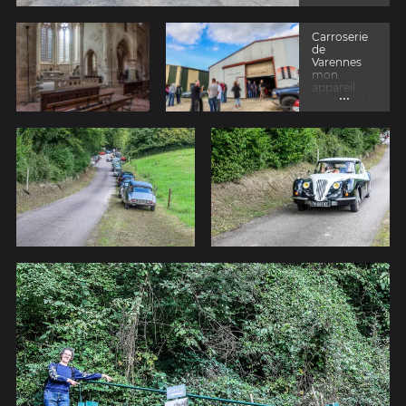
Carroserie
de
Varennes
mon
appareil
...
photo a des
soucis