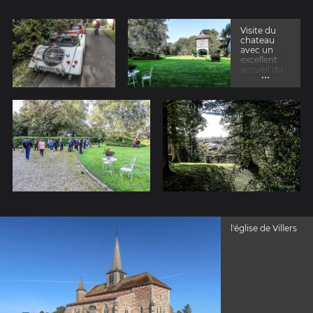
Visite du
chateau
avec un
excellent
accueil du
...
propriétaire
l'église de Villers