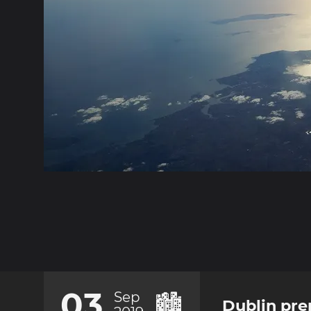
03
Sep
🏙️
Dublin pre