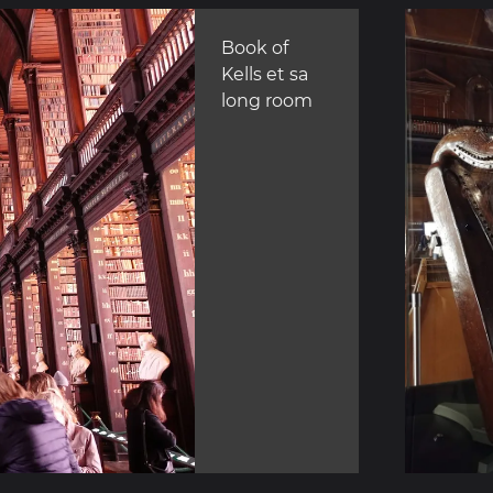
Book of
Kells et sa
long room