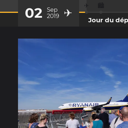
✈️
🏙️
02
Sep
✈️
2019
Jour du dép