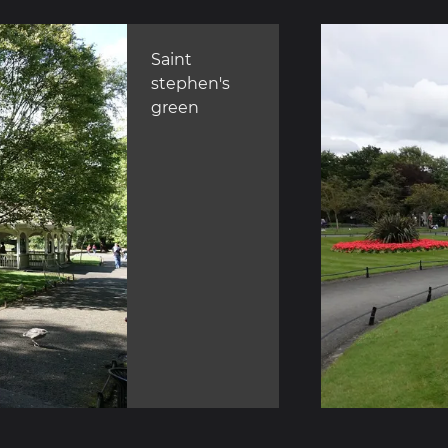
Saint
stephen's
green