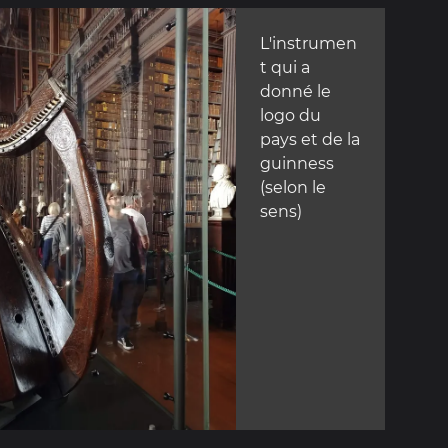
L'instrumen
t qui a
donné le
logo du
pays et de la
guinness
(selon le
sens)