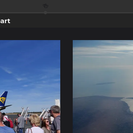
🍻
art