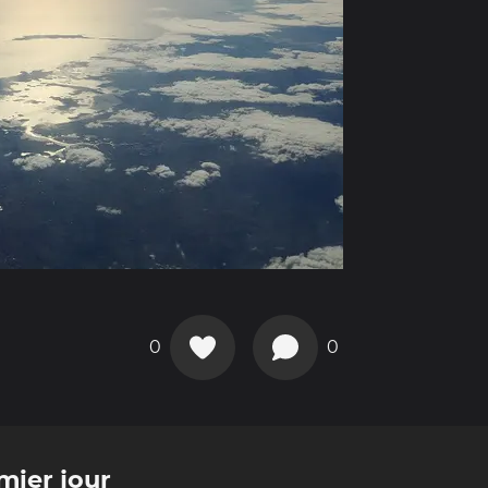
0
0
mier jour