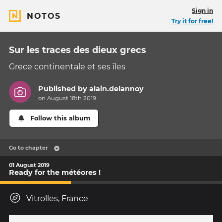
Sign in
NOTOS
Try it for free!
Sur les traces des dieux grecs
Grece continentale et ses îles
Published by
alain.delannoy
on August 18th 2019
Follow this album
Go to chapter
01 August 2019
Ready for the météores !
Vitrolles, France