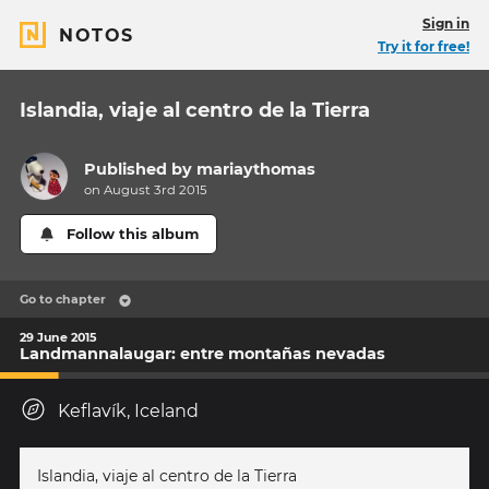
Sign in
NOTOS
Try it for free!
Islandia, viaje al centro de la Tierra
Published by
mariaythomas
on August 3rd 2015
Follow this album
Go to chapter
29 June 2015
Landmannalaugar: entre montañas nevadas
Keflavík, Iceland
Islandia, viaje al centro de la Tierra