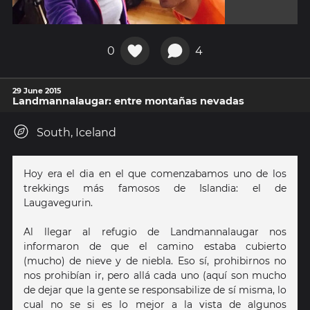
0
4
29 June 2015
Landmannalaugar: entre montañas nevadas
South, Iceland
Hoy era el dia en el que comenzabamos uno de los
trekkings más famosos de Islandia: el de
Laugavegurin.
Al llegar al refugio de Landmannalaugar nos
informaron de que el camino estaba cubierto
(mucho) de nieve y de niebla. Eso sí, prohibirnos no
nos prohibían ir, pero allá cada uno (aquí son mucho
de dejar que la gente se responsabilize de sí misma, lo
cual no se si es lo mejor a la vista de algunos