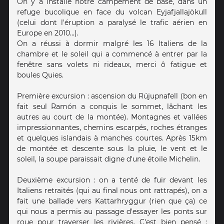
On y a installé notre campement de base, dans un
refuge bucolique en face du volcan Eyjafjallajökull
(celui dont l'éruption a paralysé le trafic aérien en
Europe en 2010...).
On a réussi à dormir malgré les 16 Italiens de la
chambre et le soleil qui a commencé à entrer par la
fenêtre sans volets ni rideaux, merci ô fatigue et
boules Quies.
Première excursion : ascension du Rújupnafell (bon en
fait seul Ramón a conquis le sommet, lâchant les
autres au court de la montée). Montagnes et vallées
impressionnantes, chemins escarpés, roches étranges
et quelques islandais à manches courtes. Après 15km
de montée et descente sous la pluie, le vent et le
soleil, la soupe paraissait digne d'une étoile Michelin.
Deuxième excursion : on a tenté de fuir devant les
Italiens retraités (qui au final nous ont rattrapés), on a
fait une ballade vers Kattarhryggur (rien que ça) ce
qui nous a permis au passage d'essayer les ponts sur
roue pour traverser les rivières. C'est bien pensé :