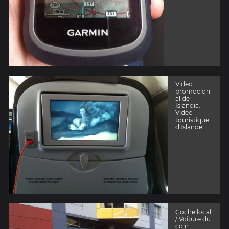
Video
promocion
al de
Islandia.
Video
touristique
d'Islande
Coche local
/ Voiture du
coin