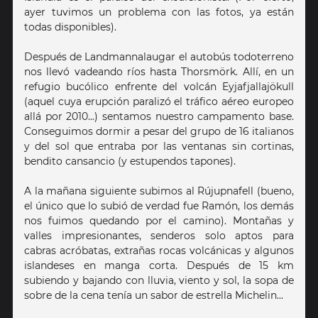
ayer tuvimos un problema con las fotos, ya están
todas disponibles).
Después de Landmannalaugar el autobús todoterreno
nos llevó vadeando ríos hasta Thorsmörk. Allí, en un
refugio bucólico enfrente del volcán Eyjafjallajökull
(aquel cuya erupción paralizó el tráfico aéreo europeo
allá por 2010...) sentamos nuestro campamento base.
Conseguimos dormir a pesar del grupo de 16 italianos
y del sol que entraba por las ventanas sin cortinas,
bendito cansancio (y estupendos tapones).
A la mañana siguiente subimos al Rújupnafell (bueno,
el único que lo subió de verdad fue Ramón, los demás
nos fuimos quedando por el camino). Montañas y
valles impresionantes, senderos solo aptos para
cabras acróbatas, extrañas rocas volcánicas y algunos
islandeses en manga corta. Después de 15 km
subiendo y bajando con lluvia, viento y sol, la sopa de
sobre de la cena tenía un sabor de estrella Michelin...