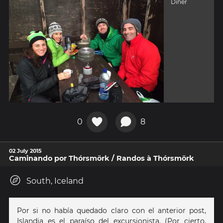
Dîner
0
8
02 July 2015
Caminando por Thórsmörk / Randos à Thórsmörk
South, Iceland
Por si no había quedado claro con el anterior post,
Islandia es el paraíso del excursionista. (Por cierto,