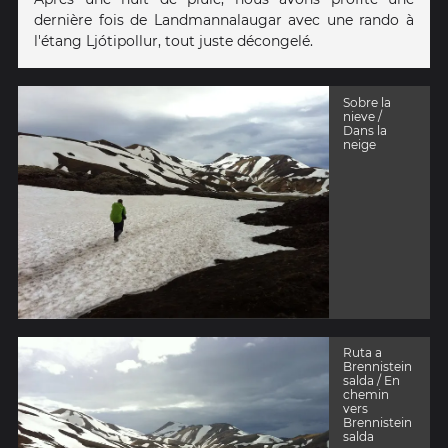
dernière fois de Landmannalaugar avec une rando à
l'étang Ljótipollur, tout juste décongelé.
Sobre la
nieve /
Dans la
neige
Ruta a
Brennistein
salda / En
chemin
vers
Brennistein
salda