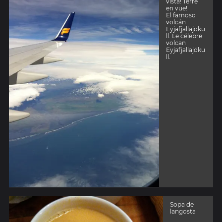
vista! Terre
en vue!
El famoso
volcán
Eyjafjallajöku
ll. Le célebre
volcan
Eyjafjallajöku
ll.
Sopa de
langosta