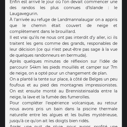
Enfin est arrivé le jour où l'on devait commencer une
des randos les plus connues d'Islande : le
Laugavegurin.
À l'arrivée au refuge de Landmannalaugar on a appris
que le chemin était couvert de neige et
complètement dans le brouillard.
Il est vrai qu'ils ne nous ont pas interdit d'y aller, ici ils
traitent les gens comme des grands, responables de
leur décision (ce qui n'est peut-être pas sage à la vue
de quelques randonneurs en bermuda).
Après quelques minutes de réflexion sur l'idée de
parcourir 54km les pieds mouillés et camper sur 7m
de neige, on a opté pour un changement de plan.
On a planté la tente sur place, à côté de Belges un peu
foufous et au pied des montagnes impressionistes.
On est ensuite monté au Brennisteinsalda entre la
neige, la lave et la fumée des fumerolles.
Pour compléter l'expérience volcanique, au retour
nous avons pris un bain dans la piscine thermale
naturelle entre les algues et les bulles mystérieuse,
jusqu'à ce qu'on ait les doigts bien ridés.
Après une nuit de pluie, nous avons profité une