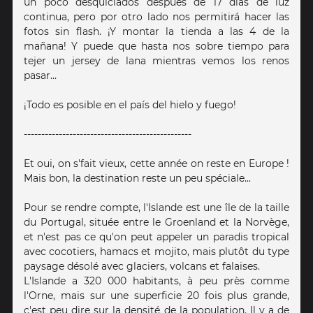
un poco desquiciados después de 17 días de luz
continua, pero por otro lado nos permitirá hacer las
fotos sin flash. ¡Y montar la tienda a las 4 de la
mañana! Y puede que hasta nos sobre tiempo para
tejer un jersey de lana mientras vemos los renos
pasar…
¡Todo es posible en el país del hielo y fuego!
------------------------------------------------
Et oui, on s'fait vieux, cette année on reste en Europe !
Mais bon, la destination reste un peu spéciale...
Pour se rendre compte, l'Islande est une île de la taille
du Portugal, située entre le Groenland et la Norvège,
et n'est pas ce qu'on peut appeler un paradis tropical
avec cocotiers, hamacs et mojito, mais plutôt du type
paysage désolé avec glaciers, volcans et falaises.
L'Islande a 320 000 habitants, à peu près comme
l'Orne, mais sur une superficie 20 fois plus grande,
c'est peu dire sur la densité de la population. Il y a de