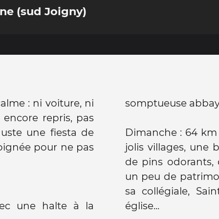
e (sud Joigny)
lme : ni voiture, ni
somptueuse abbay
s encore repris, pas
uste une fiesta de
Dimanche : 64 km 
oignée pour ne pas
jolis villages, un
de pins odorants,
un peu de patrimo
sa collégiale, Sai
c une halte à la
église...