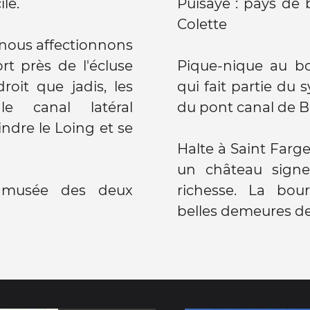
le.
Puisaye : pays de 
Colette
nous affectionnons
ort près de l'écluse
Pique-nique au b
roit que jadis, les
qui fait partie du
e canal latéral
du pont canal de B
indre le Loing et se
Halte à Saint Farg
un château signe
t musée des deux
richesse. La bou
belles demeures de