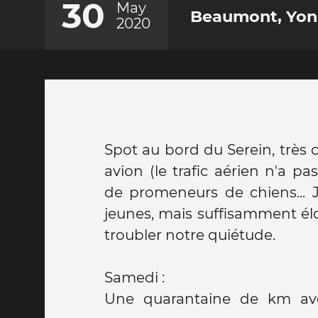
30
May
Beaumont, Yonn
2020
Spot au bord du Serein, très ca
avion (le trafic aérien n'a pa
de promeneurs de chiens... J
jeunes, mais suffisamment él
troubler notre quiétude.
Samedi :
Une quarantaine de km ave