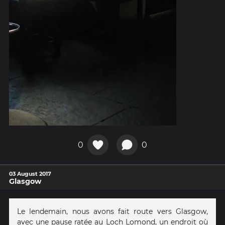
0
0
03 August 2017
Glasgow
Le lendemain, nous avons fait route vers Glasgow,
avec une pause ratée au Loch Lomond, un endroit où