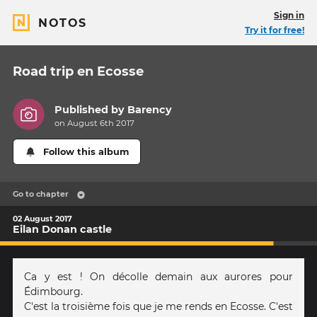
Sign in
NOTOS
Try it for free!
Road trip en Ecosse
Published by
Barency
on August 6th 2017
Follow this album
Go to chapter
02 August 2017
Eilan Donan castle
Ca y est ! On décolle demain aux aurores pour
Édimbourg.
C'est la troisième fois que je me rends en Ecosse. C'est