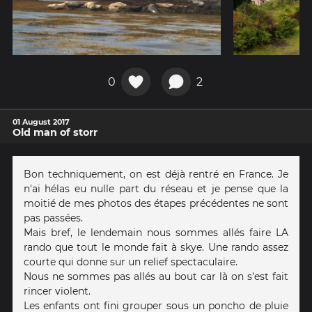
0
2
01 August 2017
Old man of storr
Bon techniquement, on est déjà rentré en France. Je
n'ai hélas eu nulle part du réseau et je pense que la
moitié de mes photos des étapes précédentes ne sont
pas passées.
Mais bref, le lendemain nous sommes allés faire LA
rando que tout le monde fait à skye. Une rando assez
courte qui donne sur un relief spectaculaire.
Nous ne sommes pas allés au bout car là on s'est fait
rincer violent.
Les enfants ont fini grouper sous un poncho de pluie