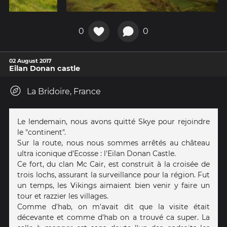
0
0
02 August 2017
Eilan Donan castle
La Bridoire, France
Le lendemain, nous avons quitté Skye pour rejoindre
le "continent".
Sur la route, nous nous sommes arrêtés au château
ultra iconique d'Ecosse : l'Eilan Donan Castle.
Ce fort, du clan Mc Cair, est construit à la croisée de
trois lochs, assurant la surveillance pour la région. Fut
un temps, les Vikings aimaient bien venir y faire un
tour et razzier les villages.
Comme d'hab, on m'avait dit que la visite était
décevante et comme d'hab on a trouvé ca super. La