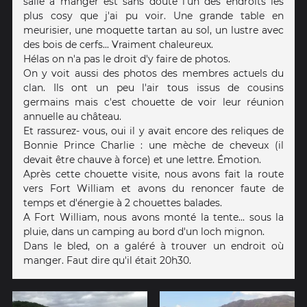
salle à manger est sans doute l'un des endroits les
plus cosy que j'ai pu voir. Une grande table en
meurisier, une moquette tartan au sol, un lustre avec
des bois de cerfs... Vraiment chaleureux.
Hélas on n'a pas le droit d'y faire de photos.
On y voit aussi des photos des membres actuels du
clan. Ils ont un peu l'air tous issus de cousins
germains mais c'est chouette de voir leur réunion
annuelle au château.
Et rassurez- vous, oui il y avait encore des reliques de
Bonnie Prince Charlie : une mèche de cheveux (il
devait être chauve à force) et une lettre. Émotion.
Après cette chouette visite, nous avons fait la route
vers Fort William et avons du renoncer faute de
temps et d'énergie à 2 chouettes balades.
A Fort William, nous avons monté la tente... sous la
pluie, dans un camping au bord d'un loch mignon.
Dans le bled, on a galéré à trouver un endroit où
manger. Faut dire qu'il était 20h30.