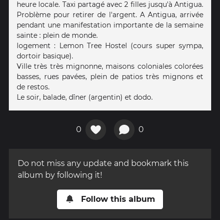
heure locale. Taxi partagé avec 2 filles jusqu'à Antigua.
Problème pour retirer de l'argent. A Antigua, arrivée
pendant une manifestation importante de la semaine
sainte : plein de monde.
logement : Lemon Tree Hostel (cours super sympa,
dortoir basique).
Ville très très mignonne, maisons coloniales colorées
basses, rues pavées, plein de patios très mignons et
de restos.
Le soir, balade, dîner (argentin) et dodo.
0
0
Do not miss any update and bookmark this
album by following it!
Follow this album