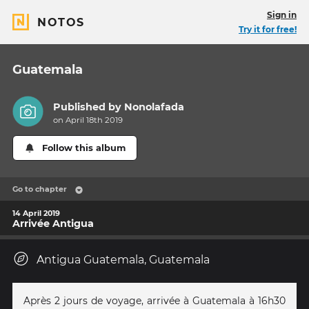
Sign in
NOTOS
Try it for free!
Guatemala
Published by
Nonolafada
on April 18th 2019
Follow this album
Go to chapter
14 April 2019
Arrivée Antigua
Antigua Guatemala, Guatemala
Après 2 jours de voyage, arrivée à Guatemala à 16h30