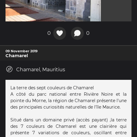
0
0
09 November 2019
Chamarel
Chamarel, Mauritius
La terre des sept couleurs de Chamarel
A côté du parc national entre Rivière Noire et la
pointe du Morne, la région de Chamarel présente l'une
des principales curiosités naturelles de l'île Maurice.
Situé dans un domaine privé (accès payant) ,la terre
des 7 couleurs de Chamarel est une clairière qui
présente 7 variations de couleurs, oscillant entre