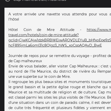
A votre arrivée une navette vous attendra pour vous
l'hôtel
Hôtel Coin de Mire Attitude -
https://www.m
travel.com/hotels/coin-de-mire-attitude?
gclid=CjwKCAjw1dzkBRBWEiwAROVDLEYuB_bHfxoEpe9z5
hcF895jmLa6omI31c8Qlgz3_hWS_xoCspAQAvD_BwE
Journée de repos pour se remettre du voyage - profitez de
de Cap malheureux
Envie de vous balader, aller visiter Cap Malheureux : c'est 
au nord de l'île Maurice, du district de rivière du Rempart
une vue superbe sur le coin de Mire.
Il regroupe les plus beaux sites et monuments touristiq
le grand bassin et la petite église rouge et blanche qui 
Maurice et sa multitude de religion et de culture. Cap m
est classé parmi les sites les plus visités de l'île Maurice. B
d'une situation dans un coin de paradis calme, il est deve
de culte très fréquenté et plusieurs fidèles y viennent en