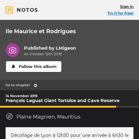
Sign in
NOTOS
Try it for free!
Ile Maurice et Rodrigues
Published by
LMigeon
on October 12th 2019
Follow this album
Go to chapter
14 November 2019
François Leguat Giant Tortoise and Cave Reserve
Plaine Magnien, Mauritius
Décollage de Lyon à 12h30 pour une arrivée à 6h30 le