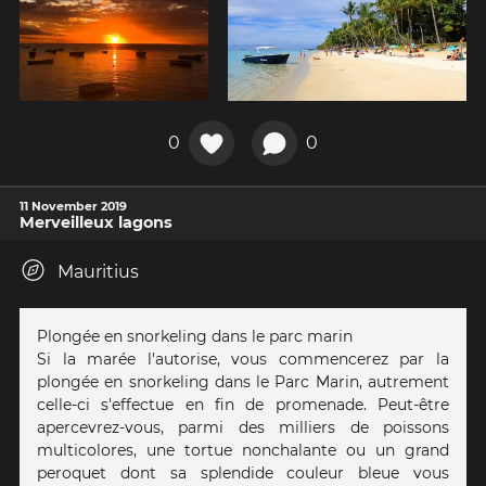
0
0
11 November 2019
Merveilleux lagons
Mauritius
Plongée en snorkeling dans le parc marin
Si la marée l'autorise, vous commencerez par la
plongée en snorkeling dans le Parc Marin, autrement
celle-ci s'effectue en fin de promenade. Peut-être
apercevrez-vous, parmi des milliers de poissons
multicolores, une tortue nonchalante ou un grand
peroquet dont sa splendide couleur bleue vous