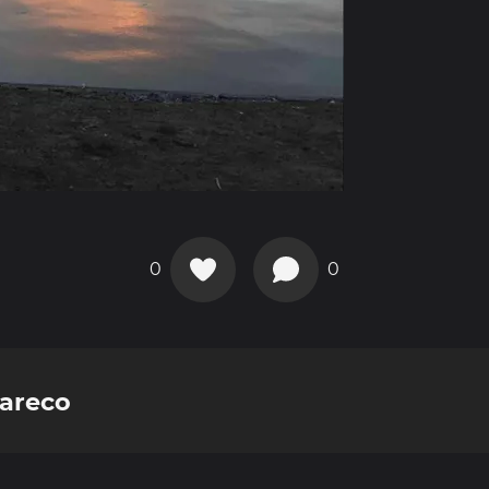
0
0
 areco