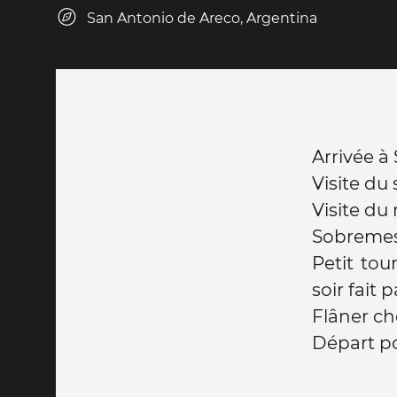
San Antonio de Areco, Argentina
Arrivée à
Visite du 
Visite du
Sobremes
Petit tou
soir fait p
Flâner ch
Départ po