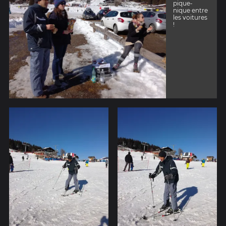
pique-
nique entre
les voitures
!