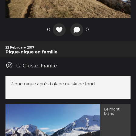
0
0
22 February 2017
Pique-nique en famille
La Clusaz, France
Pique-nique après balade ou ski de fond
Le mont
blanc