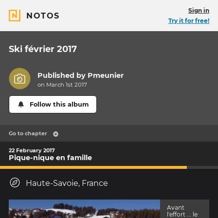
Sign in
NOTOS
Try it for free!
Ski février 2017
Published by
Pmeunier
on March 1st 2017
Follow this album
Go to chapter
22 February 2017
Pique-nique en famille
Haute-Savoie, France
Avant
l'effort ... le