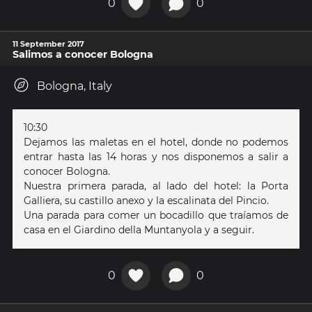
0
0
11 September 2017
Salimos a conocer Bologna
Bologna, Italy
10:30
Dejamos las maletas en el hotel, donde no podemos
entrar hasta las 14 horas y nos disponemos a salir a
conocer Bologna.
Nuestra primera parada, al lado del hotel: la Porta
Galliera, su castillo anexo y la escalinata del Pincio.
Una parada para comer un bocadillo que traíamos de
casa en el Giardino della Muntanyola y a seguir.
0
0