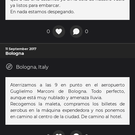
ya listos para embarcar.
En nada estamos despegando.
0
0
11 September 2017
Bologna
Bologna, Italy
Aterrizamos a las 9 en punto en el aeropuerto
Guglielmo Marconi de Bologna. Todo perfecto,
aunque está muy nublado y amenaza lluvia.
Recogemos la maleta, compramos los billetes de
aerobus en la máquina expendedora y nos ponemos
en camino al centro de la ciudad. De camino al hotel.