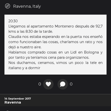
Ravenna, Italy
20:30
Llegamos al apartamento Montenero después de 92,7
kms a las 8:30 de la tarde.
Claudia nos estaba esperando en la puerta nos enseñó
como funcionaban las cosas, charlamos un rato y nos
dejó a nuestro aire.
Habíamos comprado cosas en un Lidl en Bologna y
por tanto ya teníamos cena para organizarnos.
Nos duchamos, cenamos, vimos un poco la tele en
italiano y a dormir
0
0
14 September 2017
Ravenna