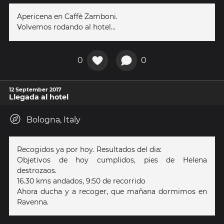
Apericena en Caffè Zamboni.
Volvemos rodando al hotel...
0
0
12 September 2017
Llegada al hotel
Bologna, Italy
Recogidos ya por hoy. Resultados del dia:
Objetivos de hoy cumplidos, pies de Helena
destrozaos.
16.30 kms andados, 9:50 de recorrido
Ahora ducha y a recoger, que mañana dormimos en
Ravenna.