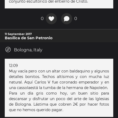
conjunto escultórico del entierro de Cristo.
0
0
11 September 2017
Basílica de San Petronio
Bologna, Italy
12:09
Muy vacía pero con un altar con baldaquino y algunos
detalles bonitos. Techos altísimos y con mucha luz
natural. Aquí Carlos V fue coronado emperador y en
una cassolaestá la tumba de la hermana de Napoleón.
Para un día gris como hoy, un buen sitio para
descansar y disfrutar un poco del arte de las Iglesias
de Bologna. Lástima que cobren 2€ por hacer fotos
que no hemos querido pagar.