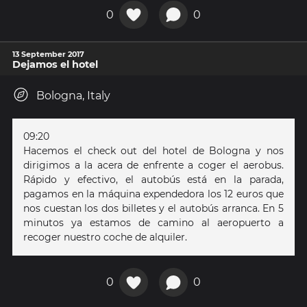
0
0
13 September 2017
Dejamos el hotel
Bologna, Italy
09:20
Hacemos el check out del hotel de Bologna y nos
dirigimos a la acera de enfrente a coger el aerobus.
Rápido y efectivo, el autobús está en la parada,
pagamos en la máquina expendedora los 12 euros que
nos cuestan los dos billetes y el autobús arranca. En 5
minutos ya estamos de camino al aeropuerto a
recoger nuestro coche de alquiler.
0
0