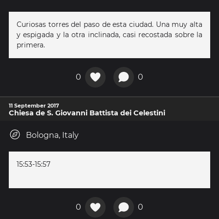
Curiosas torres del paso de esta ciudad. Una muy alta
y espigada y la otra inclinada, casi recostada sobre la
primera.
0
0
11 September 2017
Chiesa de S. Giovanni Battista dei Celestini
Bologna, Italy
15:53-15:57
0
0