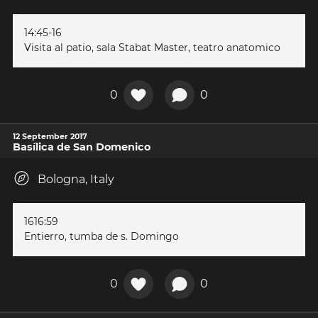
14:45-16
Visita al patio, sala Stabat Master, teatro anatomico
0
0
12 September 2017
Basílica de San Domenico
Bologna, Italy
1616:59
Entierro, tumba de s. Domingo
0
0