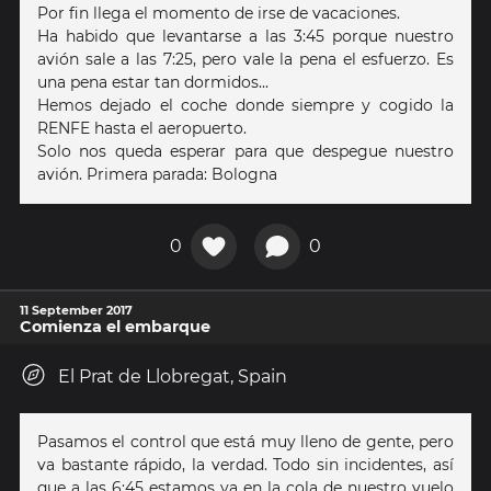
Por fin llega el momento de irse de vacaciones.
Ha habido que levantarse a las 3:45 porque nuestro
avión sale a las 7:25, pero vale la pena el esfuerzo. Es
una pena estar tan dormidos...
Hemos dejado el coche donde siempre y cogido la
RENFE hasta el aeropuerto.
Solo nos queda esperar para que despegue nuestro
avión. Primera parada: Bologna
0
0
11 September 2017
Comienza el embarque
El Prat de Llobregat, Spain
Pasamos el control que está muy lleno de gente, pero
va bastante rápido, la verdad. Todo sin incidentes, así
que a las 6:45 estamos ya en la cola de nuestro vuelo