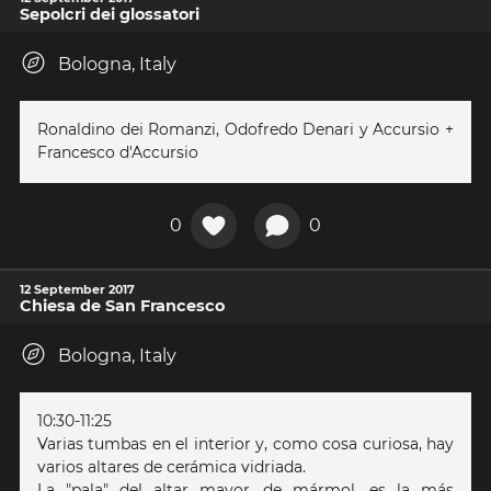
Sepolcri dei glossatori
Bologna, Italy
Ronaldino dei Romanzi, Odofredo Denari y Accursio +
Francesco d'Accursio
0
0
12 September 2017
Chiesa de San Francesco
Bologna, Italy
10:30-11:25
Varias tumbas en el interior y, como cosa curiosa, hay
varios altares de cerámica vidriada.
La "pala" del altar mayor, de mármol, es la más