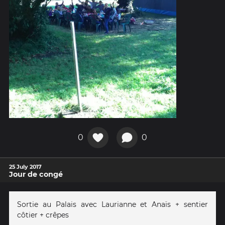
0
0
25 July 2017
Jour de congé
Sortie au Palais avec Laurianne et Anaïs + sentier
côtier + crêpes