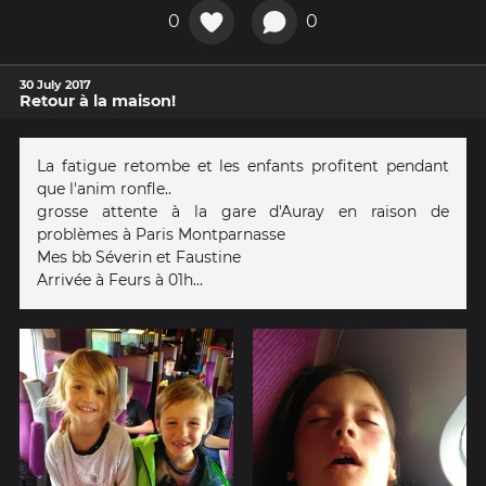
0
0
30 July 2017
Retour à la maison!
La fatigue retombe et les enfants profitent pendant
que l'anim ronfle..
grosse attente à la gare d'Auray en raison de
problèmes à Paris Montparnasse
Mes bb Séverin et Faustine
Arrivée à Feurs à 01h...