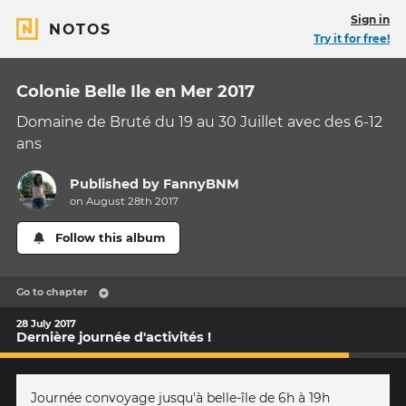
Sign in
NOTOS
Try it for free!
Colonie Belle Ile en Mer 2017
Domaine de Bruté du 19 au 30 Juillet avec des 6-12
ans
Published by
FannyBNM
on August 28th 2017
Follow this album
Go to chapter
28 July 2017
Dernière journée d'activités !
Journée convoyage jusqu'à belle-île de 6h à 19h