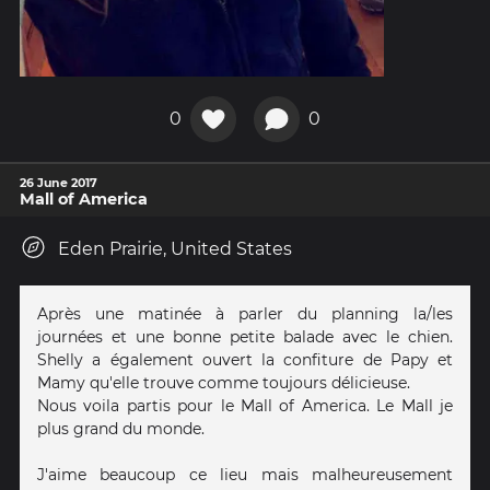
0
0
26 June 2017
Mall of America
Eden Prairie, United States
Après une matinée à parler du planning la/les
journées et une bonne petite balade avec le chien.
Shelly a également ouvert la confiture de Papy et
Mamy qu'elle trouve comme toujours délicieuse.
Nous voila partis pour le Mall of America. Le Mall je
plus grand du monde.
J'aime beaucoup ce lieu mais malheureusement