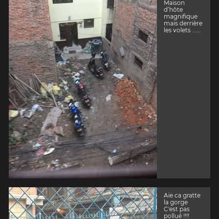
Maison
d’hôte
magnifique
mais derrière
les volets ......
Aie ca gratte
la gorge
C'est pas
pollué !!!!