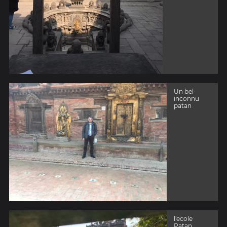
Un bel
inconnu
patan
l'ecole
Patan