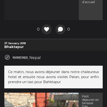
d’accueil
0
0
27 January 2018
Bhaktapur
मध्यमाञ्चल, Nepal
Ce matin, nous avons déjeuner dans notre chaleureux
hotel et ensuite nous avons visités Patan, pour enfin
prendre un taxi pour Bahktapur
Petit
déjeuner en
terrasse
Très