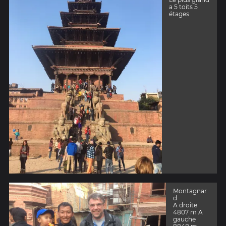
a 5 toits 5
étages
Montagnar
d
A droite
4807 m A
gauche