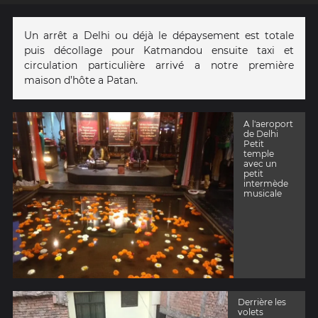
Un arrêt a Delhi ou déjà le dépaysement est totale
puis décollage pour Katmandou ensuite taxi et
circulation particulière arrivé a notre première
maison d’hôte a Patan.
A l'aeroport
de Delhi
Petit
temple
avec un
petit
intermède
musicale
Derrière les
volets