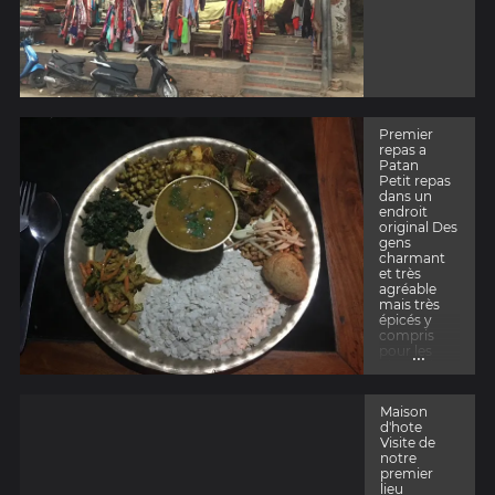
Premier
repas a
Patan
Petit repas
dans un
endroit
original Des
gens
charmant
et très
agréable
mais très
épicés y
compris
...
pour les
plats soit
disant sans
épices
Maison
d'hote
Visite de
notre
premier
lieu