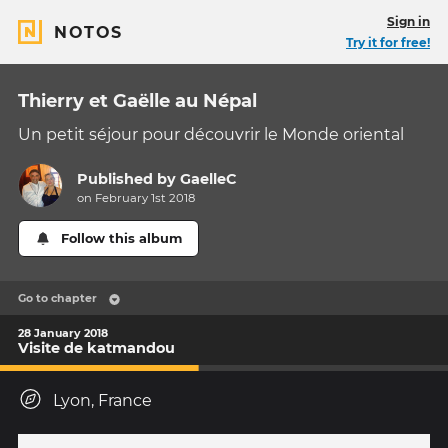
Sign in
NOTOS
Try it for free!
Thierry et Gaëlle au Népal
Un petit séjour pour découvrir le Monde oriental
Published by
GaelleC
on February 1st 2018
Follow this album
Go to chapter
28 January 2018
Visite de katmandou
Lyon, France