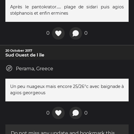
Après le pantokrator..... plage de sidari puis agios
stéphanois et enfin ermines
0
0
20 October 2017
Sud Ouest de l ile
Perama, Greece
Un peu nuageux mais encore 25/26°c avec baignade à
agios georgeous
0
0
Do not miss any update and bookmark this