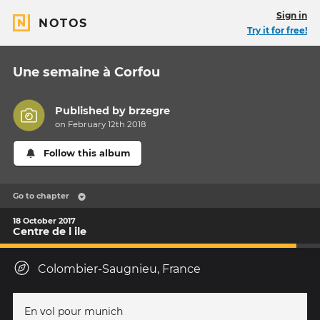
Sign in
NOTOS
Try it for free!
Une semaine à Corfou
Published by
brzegre
on February 12th 2018
Follow this album
Go to chapter
18 October 2017
Centre de l ile
Colombier-Saugnieu, France
En vol pour munich