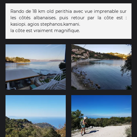
Rando de 18 km old perithia avec vue imprenable sur
les côtés albanaises. puis retour par la côte est :
kasiopi. agios stephanos.kamani.
la côte est vraiment magnifique.