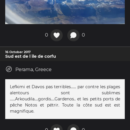
0
0
16 October 2017
Sud est de l île de corfu
Perama, Greece
Lefkimi et Davos pas terribles...... par contre les plages
alentours sont sublimes
......Arkoudila....gordis....Gardenos.. et les petits ports de
pêche Notos et pétrir. Toute la côte sud est est
magnifique.