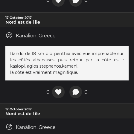
0
0
17 October 2017
Nord est de l ile
Kanálion, Greece
Rando de 18 km old perithia avec vue imprenable sur
les côtés albanaises. puis retour par la côte est :
kasiopi. agios stephanos.kamani.
la côte est vraiment magnifique.
0
0
17 October 2017
Nord est de l ile
Kanálion, Greece