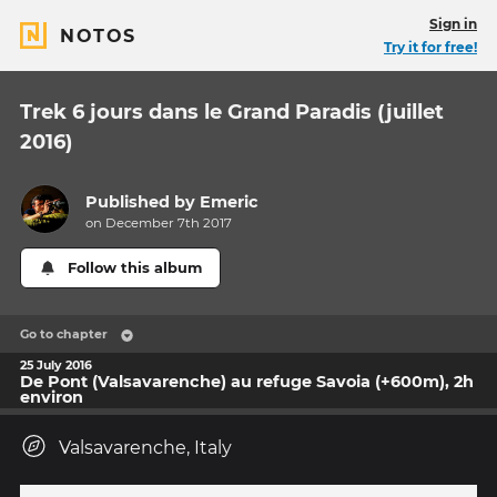
Sign in
NOTOS
Try it for free!
Trek 6 jours dans le Grand Paradis (juillet
2016)
Published by
Emeric
on December 7th 2017
Follow this album
Go to chapter
25 July 2016
De Pont (Valsavarenche) au refuge Savoia (+600m), 2h
environ
Valsavarenche, Italy