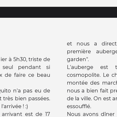
et nous a direc
première auberg
er à 5h30, triste de
garden".
 seul pendant si
L'auberge est t
x de faire ce beau
cosmopolite. Le c
montée des march
uito n'a pas eu de
nous a bien fait pr
t très bien passées.
de la ville. On est 
rrivée ! :)
essoufflé.
arrivant est de 17
Nous avons dîner s