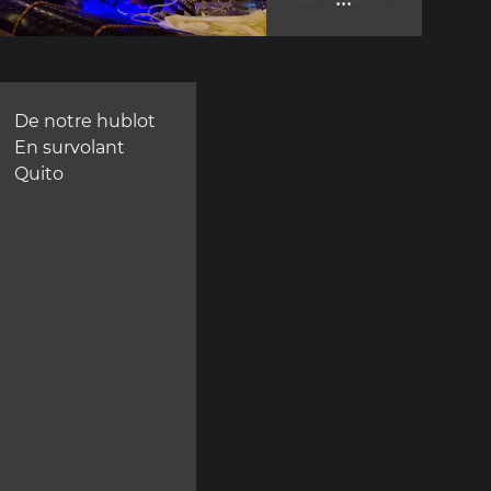
De notre hublot
En survolant
Quito