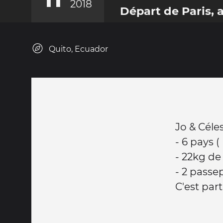
2018
Départ de Paris, 
Quito, Ecuador
Jo & Céles
- 6 pays (
- 22kg de
- 2 passep
C'est parti