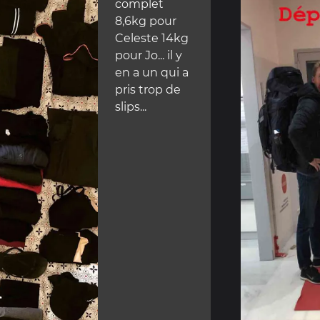
complet
8,6kg pour
Celeste 14kg
pour Jo... il y
en a un qui a
pris trop de
slips...